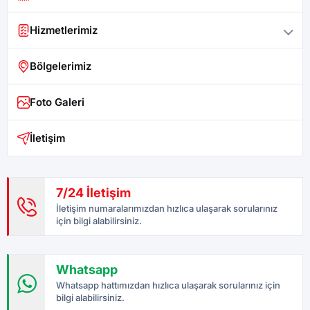
Kalecik
Hizmetlerimiz
Keçiören
Bölgelerimiz
Kızılcahamam
Foto Galeri
Mamak
Nallıhan
İletişim
Polatlı
Pursaklar
7/24 İletişim
İletişim numaralarımızdan hızlıca ulaşarak sorularınız
Sincan
için bilgi alabilirsiniz.
Yenimahalle
Çamlıdere
Whatsapp
Whatsapp hattımızdan hızlıca ulaşarak sorularınız için
Çankaya
bilgi alabilirsiniz.