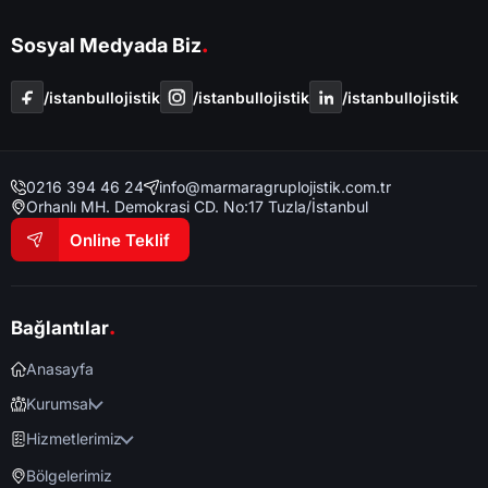
.
Sosyal Medyada Biz
/i̇stanbullojistik
/i̇stanbullojistik
/i̇stanbullojistik
0216 394 46 24
info@marmaragruplojistik.com.tr
Orhanlı MH. Demokrasi CD. No:17 Tuzla/İstanbul
Online Teklif
.
Bağlantılar
Anasayfa
Kurumsal
Hizmetlerimiz
Bölgelerimiz