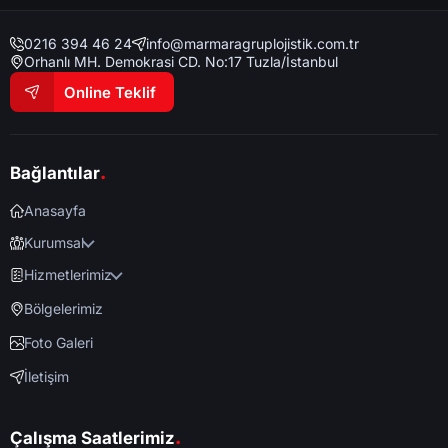
0216 394 46 24
info@marmaragruplojistik.com.tr
Orhanlı MH. Demokrasi CD. No:17 Tuzla/İstanbul
Online Teklif
.
Bağlantılar
Anasayfa
Kurumsal
Hizmetlerimiz
Bölgelerimiz
Foto Galeri
İletişim
.
Çalışma Saatlerimiz