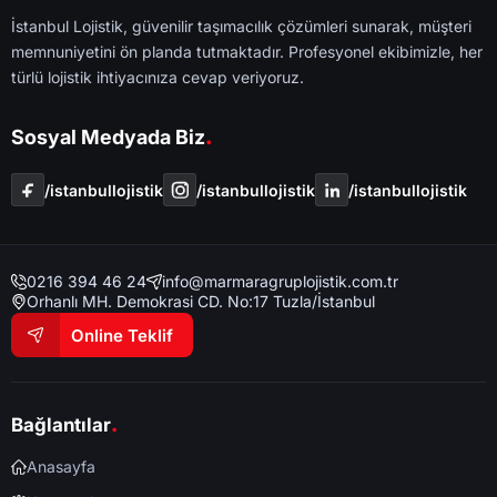
İstanbul Lojistik, güvenilir taşımacılık çözümleri sunarak, müşteri
memnuniyetini ön planda tutmaktadır. Profesyonel ekibimizle, her
türlü lojistik ihtiyacınıza cevap veriyoruz.
.
Sosyal Medyada Biz
/i̇stanbullojistik
/i̇stanbullojistik
/i̇stanbullojistik
0216 394 46 24
info@marmaragruplojistik.com.tr
Orhanlı MH. Demokrasi CD. No:17 Tuzla/İstanbul
Online Teklif
.
Bağlantılar
Anasayfa