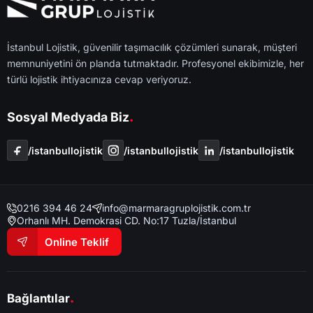
İstanbul Lojistik, güvenilir taşımacılık çözümleri sunarak, müşteri
memnuniyetini ön planda tutmaktadır. Profesyonel ekibimizle, her
türlü lojistik ihtiyacınıza cevap veriyoruz.
.
Sosyal Medyada Biz
/i̇stanbullojistik
/i̇stanbullojistik
/i̇stanbullojistik
0216 394 46 24
info@marmaragruplojistik.com.tr
Orhanlı MH. Demokrasi CD. No:17 Tuzla/İstanbul
Online Teklif
.
Bağlantılar