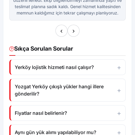
düzenli ilerledi. Ekip bilgilendirmeyi zamanında yaptı ve
dü
teslimat planına sadık kaldı. Genel hizmet kalitesinden
te
memnun kaldığımız için tekrar çalışmayı planlıyoruz.
m
‹
›
Sıkça Sorulan Sorular
Yerköy lojistik hizmeti nasıl çalışır?
Yozgat Yerköy çıkışlı yükler hangi illere
gönderilir?
Fiyatlar nasıl belirlenir?
Aynı gün yük alımı yapılabiliyor mu?