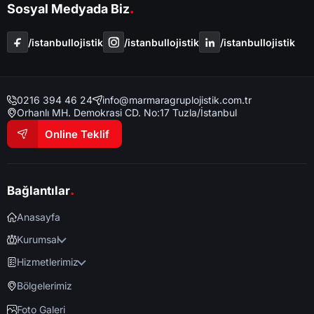
.
Sosyal Medyada Biz
/i̇stanbullojistik
/i̇stanbullojistik
/i̇stanbullojistik
0216 394 46 24
info@marmaragruplojistik.com.tr
Orhanlı MH. Demokrasi CD. No:17 Tuzla/İstanbul
Online Teklif
.
Bağlantılar
Anasayfa
Kurumsal
Hizmetlerimiz
Bölgelerimiz
Foto Galeri