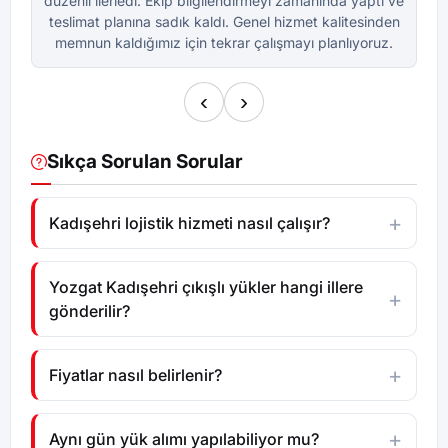
düzenli ilerledi. Ekip bilgilendirmeyi zamanında yaptı ve
dü
teslimat planına sadık kaldı. Genel hizmet kalitesinden
te
memnun kaldığımız için tekrar çalışmayı planlıyoruz.
m
‹
›
Sıkça Sorulan Sorular
Kadışehri lojistik hizmeti nasıl çalışır?
Yozgat Kadışehri çıkışlı yükler hangi illere
gönderilir?
Fiyatlar nasıl belirlenir?
Aynı gün yük alımı yapılabiliyor mu?