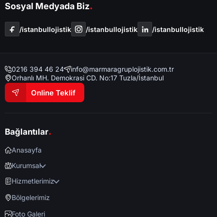
.
Sosyal Medyada Biz
/i̇stanbullojistik
/i̇stanbullojistik
/i̇stanbullojistik
0216 394 46 24
info@marmaragruplojistik.com.tr
Orhanlı MH. Demokrasi CD. No:17 Tuzla/İstanbul
Online Teklif
.
Bağlantılar
Anasayfa
Kurumsal
Hizmetlerimiz
Bölgelerimiz
Foto Galeri