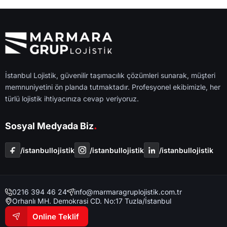
İstanbul Lojistik, güvenilir taşımacılık çözümleri sunarak, müşteri
memnuniyetini ön planda tutmaktadır. Profesyonel ekibimizle, her
türlü lojistik ihtiyacınıza cevap veriyoruz.
.
Sosyal Medyada Biz
/i̇stanbullojistik
/i̇stanbullojistik
/i̇stanbullojistik
0216 394 46 24
info@marmaragruplojistik.com.tr
Orhanlı MH. Demokrasi CD. No:17 Tuzla/İstanbul
Online Teklif