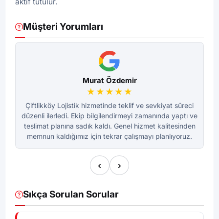
aktif tutulur.
Müşteri Yorumları
Murat Özdemir
★★★★★
Çiftlikköy Lojistik hizmetinde teklif ve sevkiyat süreci
Ç
düzenli ilerledi. Ekip bilgilendirmeyi zamanında yaptı ve
dü
teslimat planına sadık kaldı. Genel hizmet kalitesinden
te
memnun kaldığımız için tekrar çalışmayı planlıyoruz.
m
‹
›
Sıkça Sorulan Sorular