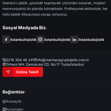
İstanbul Lojistik, güvenilir taşımacılık çözümleri sunarak, müşteri
memnuniyetini ön planda tutmaktadır. Profesyonel ekibimizle, her
türlü lojistik ihtiyacınıza cevap veriyoruz.
.
Sosyal Medyada Biz
/i̇stanbullojistik
/i̇stanbullojistik
/i̇stanbullojistik
0216 394 46 24
info@marmaragruplojistik.com.tr
Orhanlı MH. Demokrasi CD. No:17 Tuzla/İstanbul
Online Teklif
.
Bağlantılar
Anasayfa
Kurumsal