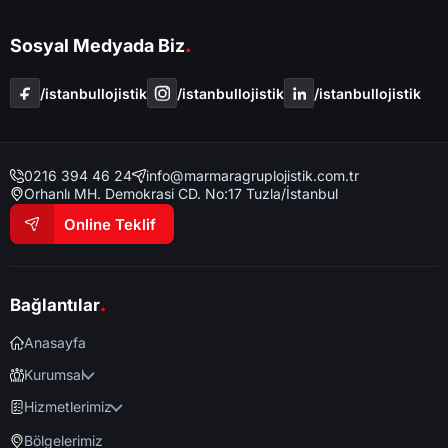
.
Sosyal Medyada Biz
/i̇stanbullojistik
/i̇stanbullojistik
/i̇stanbullojistik
0216 394 46 24
info@marmaragruplojistik.com.tr
Orhanlı MH. Demokrasi CD. No:17 Tuzla/İstanbul
Online Teklif
.
Bağlantılar
Anasayfa
Kurumsal
Hizmetlerimiz
Bölgelerimiz