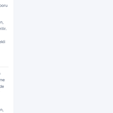
aporu
n,
lir.
kli
n
eme
rde
f
n,