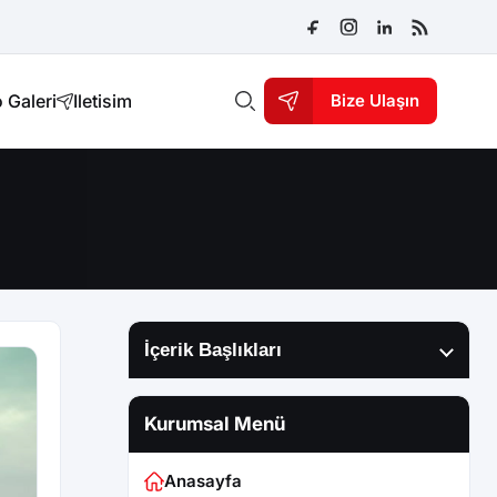
 Galeri
Iletisim
Bize Ulaşın
İçerik Başlıkları
Kurumsal Menü
Anasayfa