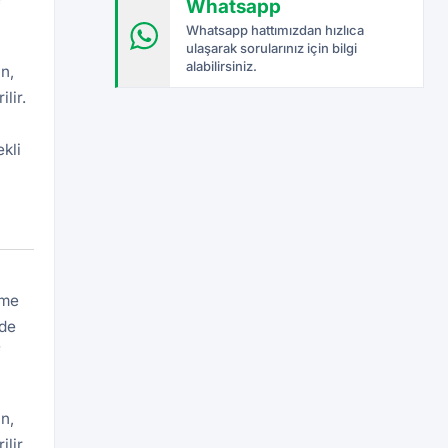
Whatsapp
f
Whatsapp hattımızdan hızlıca
ulaşarak sorularınız için bilgi
alabilirsiniz.
n,
lir.
kli
eme
rde
f
n,
lir.