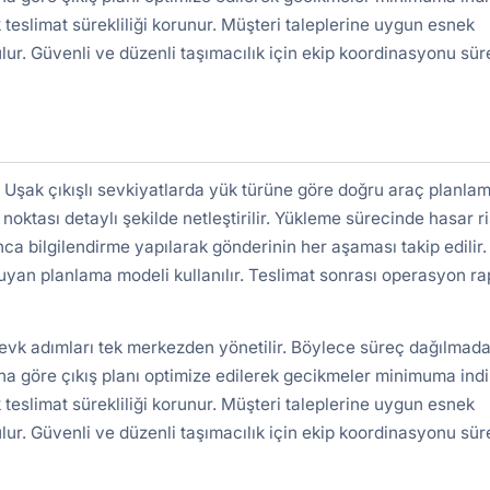
 teslimat sürekliliği korunur. Müşteri taleplerine uygun esnek
lur. Güvenli ve düzenli taşımacılık için ekip koordinasyonu süre
şak çıkışlı sevkiyatlarda yük türüne göre doğru araç planlam
 noktası detaylı şekilde netleştirilir. Yükleme sürecinde hasar ri
nca bilgilendirme yapılarak gönderinin her aşaması takip edilir.
uyan planlama modeli kullanılır. Teslimat sonrası operasyon r
sevk adımları tek merkezden yönetilir. Böylece süreç dağılmada
a göre çıkış planı optimize edilerek gecikmeler minimuma indiri
 teslimat sürekliliği korunur. Müşteri taleplerine uygun esnek
lur. Güvenli ve düzenli taşımacılık için ekip koordinasyonu süre