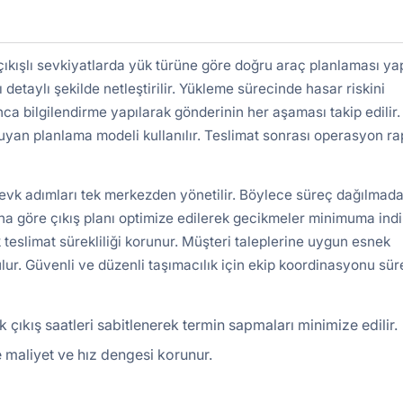
ışlı sevkiyatlarda yük türüne göre doğru araç planlaması yapı
detaylı şekilde netleştirilir. Yükleme sürecinde hasar riskini
nca bilgilendirme yapılarak gönderinin her aşaması takip edilir.
uyan planlama modeli kullanılır. Teslimat sonrası operasyon r
sevk adımları tek merkezden yönetilir. Böylece süreç dağılmada
a göre çıkış planı optimize edilerek gecikmeler minimuma indiri
 teslimat sürekliliği korunur. Müşteri taleplerine uygun esnek
lur. Güvenli ve düzenli taşımacılık için ekip koordinasyonu süre
 çıkış saatleri sabitlenerek termin sapmaları minimize edilir.
 maliyet ve hız dengesi korunur.