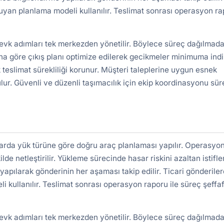
uyan planlama modeli kullanılır. Teslimat sonrası operasyon r
sevk adımları tek merkezden yönetilir. Böylece süreç dağılmada
a göre çıkış planı optimize edilerek gecikmeler minimuma indiri
 teslimat sürekliliği korunur. Müşteri taleplerine uygun esnek
lur. Güvenli ve düzenli taşımacılık için ekip koordinasyonu süre
arda yük türüne göre doğru araç planlaması yapılır. Operasyo
ilde netleştirilir. Yükleme sürecinde hasar riskini azaltan istifl
yapılarak gönderinin her aşaması takip edilir. Ticari gönderile
kullanılır. Teslimat sonrası operasyon raporu ile süreç şeffa
sevk adımları tek merkezden yönetilir. Böylece süreç dağılmada