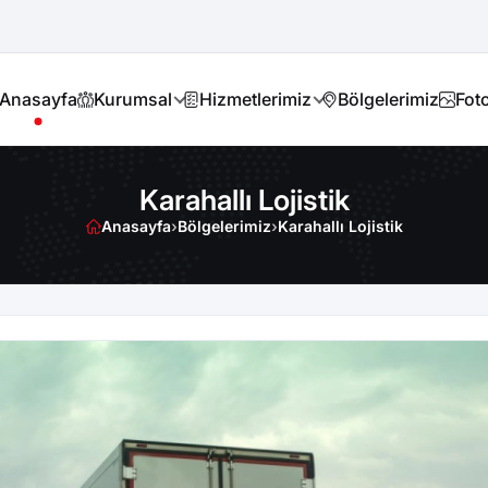
Anasayfa
Kurumsal
Hizmetlerimiz
Bölgelerimiz
Foto
Karahallı Lojistik
Anasayfa
›
Bölgelerimiz
›
Karahallı Lojistik