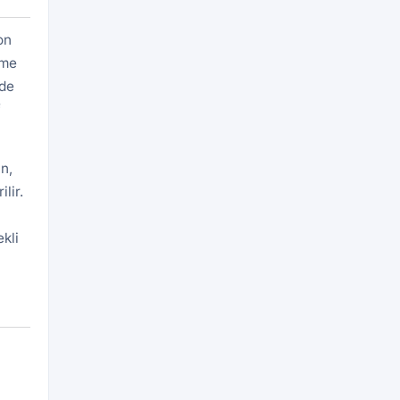
on
eme
rde
f
n,
lir.
kli