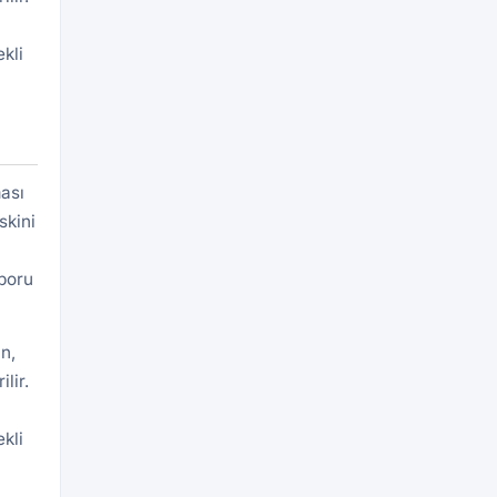
kli
ası
skini
aporu
n,
lir.
kli