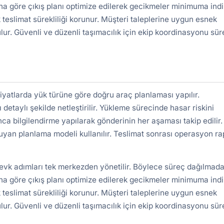
a göre çıkış planı optimize edilerek gecikmeler minimuma indiri
 teslimat sürekliliği korunur. Müşteri taleplerine uygun esnek
lur. Güvenli ve düzenli taşımacılık için ekip koordinasyonu süre
yatlarda yük türüne göre doğru araç planlaması yapılır.
detaylı şekilde netleştirilir. Yükleme sürecinde hasar riskini
nca bilgilendirme yapılarak gönderinin her aşaması takip edilir.
uyan planlama modeli kullanılır. Teslimat sonrası operasyon r
sevk adımları tek merkezden yönetilir. Böylece süreç dağılmada
a göre çıkış planı optimize edilerek gecikmeler minimuma indiri
 teslimat sürekliliği korunur. Müşteri taleplerine uygun esnek
lur. Güvenli ve düzenli taşımacılık için ekip koordinasyonu süre