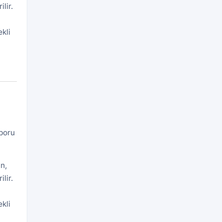
lir.
kli
aporu
n,
lir.
kli