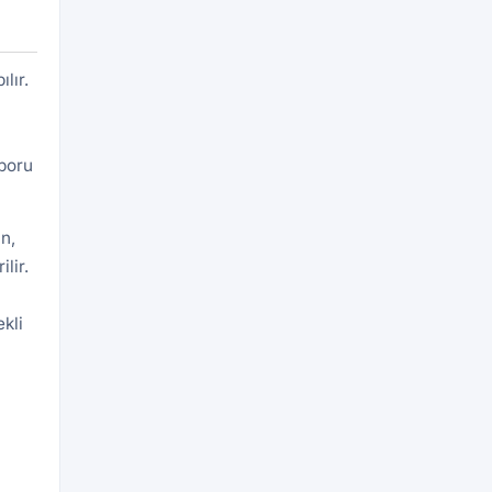
lır.
aporu
n,
lir.
kli