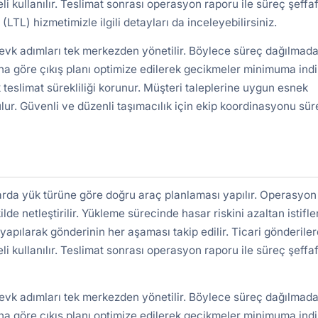
kullanılır. Teslimat sonrası operasyon raporu ile süreç şeffa
 (LTL)
hizmetimizle ilgili detayları da inceleyebilirsiniz.
sevk adımları tek merkezden yönetilir. Böylece süreç dağılmada
a göre çıkış planı optimize edilerek gecikmeler minimuma indiri
 teslimat sürekliliği korunur. Müşteri taleplerine uygun esnek
lur. Güvenli ve düzenli taşımacılık için ekip koordinasyonu süre
arda yük türüne göre doğru araç planlaması yapılır. Operasyon
ilde netleştirilir. Yükleme sürecinde hasar riskini azaltan istifl
yapılarak gönderinin her aşaması takip edilir. Ticari gönderile
kullanılır. Teslimat sonrası operasyon raporu ile süreç şeffa
sevk adımları tek merkezden yönetilir. Böylece süreç dağılmada
a göre çıkış planı optimize edilerek gecikmeler minimuma indiri