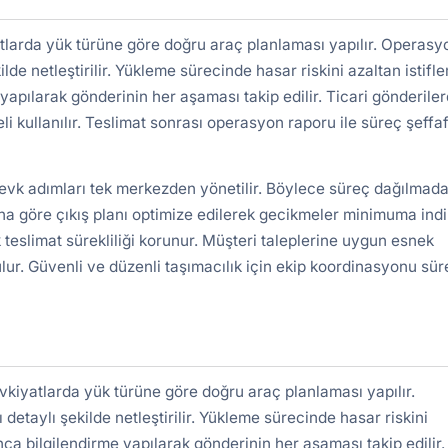
tlarda yük türüne göre doğru araç planlaması yapılır. Operasy
ilde netleştirilir. Yükleme sürecinde hasar riskini azaltan istifl
yapılarak gönderinin her aşaması takip edilir. Ticari gönderile
kullanılır. Teslimat sonrası operasyon raporu ile süreç şeffa
sevk adımları tek merkezden yönetilir. Böylece süreç dağılmada
a göre çıkış planı optimize edilerek gecikmeler minimuma indiri
 teslimat sürekliliği korunur. Müşteri taleplerine uygun esnek
lur. Güvenli ve düzenli taşımacılık için ekip koordinasyonu süre
kiyatlarda yük türüne göre doğru araç planlaması yapılır.
detaylı şekilde netleştirilir. Yükleme sürecinde hasar riskini
nca bilgilendirme yapılarak gönderinin her aşaması takip edilir.