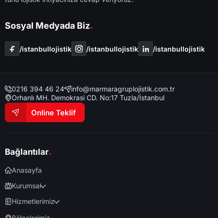
.
Sosyal Medyada Biz
/i̇stanbullojistik
/i̇stanbullojistik
/i̇stanbullojistik
0216 394 46 24
info@marmaragruplojistik.com.tr
Orhanlı MH. Demokrasi CD. No:17 Tuzla/İstanbul
Online Teklif
.
Bağlantılar
Anasayfa
Kurumsal
Hizmetlerimiz
Bölgelerimiz