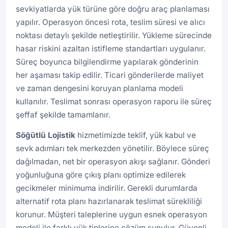
sevkiyatlarda yük türüne göre doğru araç planlaması
yapılır. Operasyon öncesi rota, teslim süresi ve alıcı
noktası detaylı şekilde netleştirilir. Yükleme sürecinde
hasar riskini azaltan istifleme standartları uygulanır.
Süreç boyunca bilgilendirme yapılarak gönderinin
her aşaması takip edilir. Ticari gönderilerde maliyet
ve zaman dengesini koruyan planlama modeli
kullanılır. Teslimat sonrası operasyon raporu ile süreç
şeffaf şekilde tamamlanır.
Söğütlü
Lojistik
hizmetimizde teklif, yük kabul ve
sevk adımları tek merkezden yönetilir. Böylece süreç
dağılmadan, net bir operasyon akışı sağlanır. Gönderi
yoğunluğuna göre çıkış planı optimize edilerek
gecikmeler minimuma indirilir. Gerekli durumlarda
alternatif rota planı hazırlanarak teslimat sürekliliği
korunur. Müşteri taleplerine uygun esnek operasyon
modeli ile farklı yük tiplerine çözüm sunulur. Güvenli