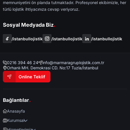
memnuniyetini ön planda tutmaktadır. Profesyonel ekibimizle, her
türlü lojistik ihtiyacınıza cevap veriyoruz.
.
Sosyal Medyada Biz
/i̇stanbullojistik
/i̇stanbullojistik
/i̇stanbullojistik
0216 394 46 24
info@marmaragruplojistik.com.tr
Orhanlı MH. Demokrasi CD. No:17 Tuzla/İstanbul
Online Teklif
.
Bağlantılar
Anasayfa
Kurumsal
Hizmetlerimiz