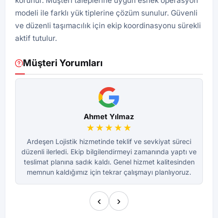
korunur. Müşteri taleplerine uygun esnek operasyon
modeli ile farklı yük tiplerine çözüm sunulur. Güvenli
ve düzenli taşımacılık için ekip koordinasyonu sürekli
aktif tutulur.
Müşteri Yorumları
Ahmet Yılmaz
★★★★★
Ardeşen Lojistik hizmetinde teklif ve sevkiyat süreci
A
düzenli ilerledi. Ekip bilgilendirmeyi zamanında yaptı ve
dü
teslimat planına sadık kaldı. Genel hizmet kalitesinden
te
memnun kaldığımız için tekrar çalışmayı planlıyoruz.
m
‹
›