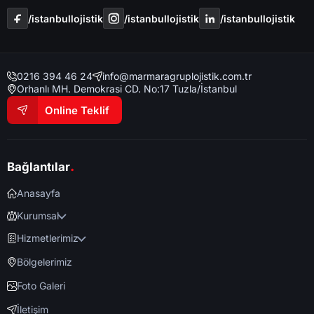
/i̇stanbullojistik
/i̇stanbullojistik
/i̇stanbullojistik
0216 394 46 24
info@marmaragruplojistik.com.tr
Orhanlı MH. Demokrasi CD. No:17 Tuzla/İstanbul
Online Teklif
.
Bağlantılar
Anasayfa
Kurumsal
Hizmetlerimiz
Bölgelerimiz
Foto Galeri
İletişim