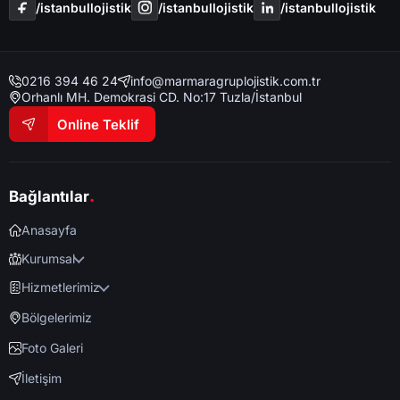
/i̇stanbullojistik
/i̇stanbullojistik
/i̇stanbullojistik
0216 394 46 24
info@marmaragruplojistik.com.tr
Orhanlı MH. Demokrasi CD. No:17 Tuzla/İstanbul
Online Teklif
.
Bağlantılar
Anasayfa
Kurumsal
Hizmetlerimiz
Bölgelerimiz
Foto Galeri
İletişim