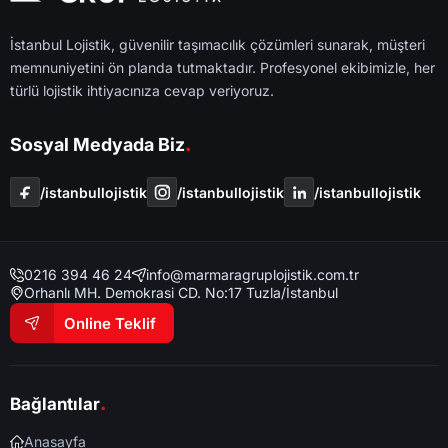
İstanbul Lojistik, güvenilir taşımacılık çözümleri sunarak, müşteri
memnuniyetini ön planda tutmaktadır. Profesyonel ekibimizle, her
türlü lojistik ihtiyacınıza cevap veriyoruz.
.
Sosyal Medyada Biz
/i̇stanbullojistik
/i̇stanbullojistik
/i̇stanbullojistik
0216 394 46 24
info@marmaragruplojistik.com.tr
Orhanlı MH. Demokrasi CD. No:17 Tuzla/İstanbul
Online Teklif
.
Bağlantılar
Anasayfa