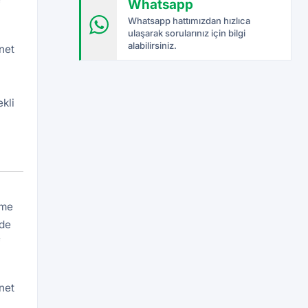
Whatsapp
f
Whatsapp hattımızdan hızlıca
ulaşarak sorularınız için bilgi
alabilirsiniz.
net
kli
eme
rde
f
net