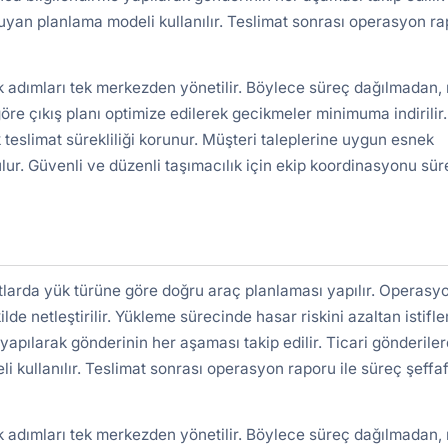
uyan planlama modeli kullanılır. Teslimat sonrası operasyon r
k adımları tek merkezden yönetilir. Böylece süreç dağılmadan, 
re çıkış planı optimize edilerek gecikmeler minimuma indirilir.
 teslimat sürekliliği korunur. Müşteri taleplerine uygun esnek
lur. Güvenli ve düzenli taşımacılık için ekip koordinasyonu süre
larda yük türüne göre doğru araç planlaması yapılır. Operasy
ilde netleştirilir. Yükleme sürecinde hasar riskini azaltan istifl
yapılarak gönderinin her aşaması takip edilir. Ticari gönderile
kullanılır. Teslimat sonrası operasyon raporu ile süreç şeffa
k adımları tek merkezden yönetilir. Böylece süreç dağılmadan, 