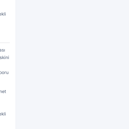
kli
ası
skini
aporu
net
kli