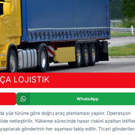
WhatsApp
da yük türüne göre doğru araç planlaması yapılır. Operasyon
ilde netleştirilir. Yükleme sürecinde hasar riskini azaltan istifl
yapılarak gönderinin her aşaması takip edilir. Ticari gönderile