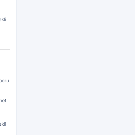
kli
aporu
net
kli