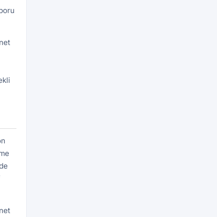
aporu
net
kli
on
eme
rde
f
net