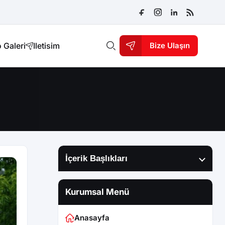
 Galeri
Iletisim
Bize Ulaşın
İçerik Başlıkları
Kurumsal Menü
Anasayfa