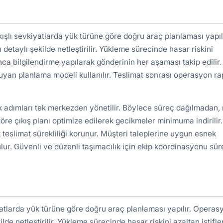
lı sevkiyatlarda yük türüne göre doğru araç planlaması yapılı
detaylı şekilde netleştirilir. Yükleme sürecinde hasar riskini
nca bilgilendirme yapılarak gönderinin her aşaması takip edilir.
uyan planlama modeli kullanılır. Teslimat sonrası operasyon r
k adımları tek merkezden yönetilir. Böylece süreç dağılmadan, 
re çıkış planı optimize edilerek gecikmeler minimuma indirilir.
 teslimat sürekliliği korunur. Müşteri taleplerine uygun esnek
lur. Güvenli ve düzenli taşımacılık için ekip koordinasyonu süre
tlarda yük türüne göre doğru araç planlaması yapılır. Operas
ilde netleştirilir. Yükleme sürecinde hasar riskini azaltan istifl