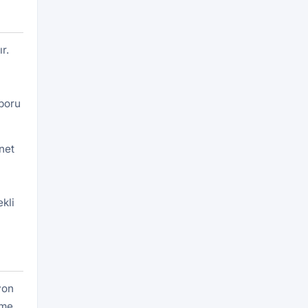
r.
aporu
net
kli
yon
eme