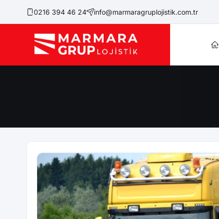
0216 394 46 24
info@marmaragruplojistik.com.tr