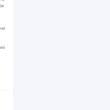
rde
f
net
kli