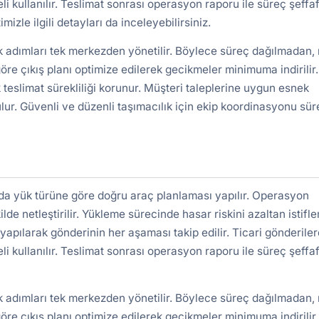
kullanılır. Teslimat sonrası operasyon raporu ile süreç şeffa
mizle ilgili detayları da inceleyebilirsiniz.
k adımları tek merkezden yönetilir. Böylece süreç dağılmadan, 
re çıkış planı optimize edilerek gecikmeler minimuma indirilir.
 teslimat sürekliliği korunur. Müşteri taleplerine uygun esnek
lur. Güvenli ve düzenli taşımacılık için ekip koordinasyonu süre
da yük türüne göre doğru araç planlaması yapılır. Operasyon
ilde netleştirilir. Yükleme sürecinde hasar riskini azaltan istifl
yapılarak gönderinin her aşaması takip edilir. Ticari gönderile
kullanılır. Teslimat sonrası operasyon raporu ile süreç şeffa
k adımları tek merkezden yönetilir. Böylece süreç dağılmadan, 
re çıkış planı optimize edilerek gecikmeler minimuma indirilir.