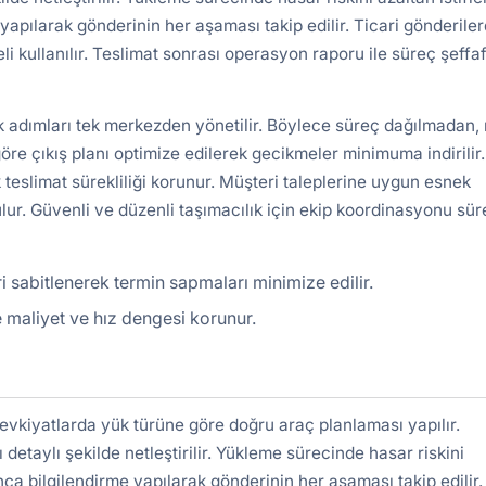
yapılarak gönderinin her aşaması takip edilir. Ticari gönderile
kullanılır. Teslimat sonrası operasyon raporu ile süreç şeffa
k adımları tek merkezden yönetilir. Böylece süreç dağılmadan, 
re çıkış planı optimize edilerek gecikmeler minimuma indirilir.
 teslimat sürekliliği korunur. Müşteri taleplerine uygun esnek
lur. Güvenli ve düzenli taşımacılık için ekip koordinasyonu süre
i sabitlenerek termin sapmaları minimize edilir.
 maliyet ve hız dengesi korunur.
vkiyatlarda yük türüne göre doğru araç planlaması yapılır.
detaylı şekilde netleştirilir. Yükleme sürecinde hasar riskini
nca bilgilendirme yapılarak gönderinin her aşaması takip edilir.