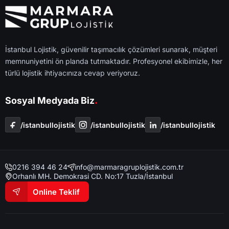
İstanbul Lojistik, güvenilir taşımacılık çözümleri sunarak, müşteri
memnuniyetini ön planda tutmaktadır. Profesyonel ekibimizle, her
türlü lojistik ihtiyacınıza cevap veriyoruz.
.
Sosyal Medyada Biz
/i̇stanbullojistik
/i̇stanbullojistik
/i̇stanbullojistik
0216 394 46 24
info@marmaragruplojistik.com.tr
Orhanlı MH. Demokrasi CD. No:17 Tuzla/İstanbul
Online Teklif