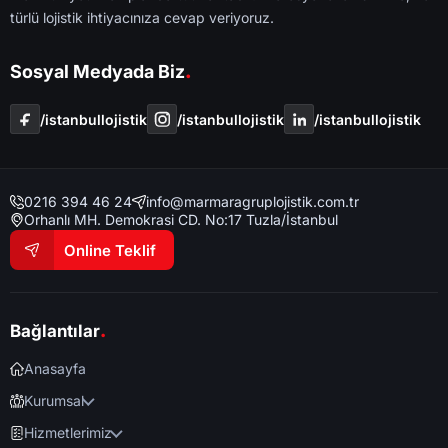
türlü lojistik ihtiyacınıza cevap veriyoruz.
.
Sosyal Medyada Biz
/i̇stanbullojistik
/i̇stanbullojistik
/i̇stanbullojistik
0216 394 46 24
info@marmaragruplojistik.com.tr
Orhanlı MH. Demokrasi CD. No:17 Tuzla/İstanbul
Online Teklif
.
Bağlantılar
Anasayfa
Kurumsal
Hizmetlerimiz