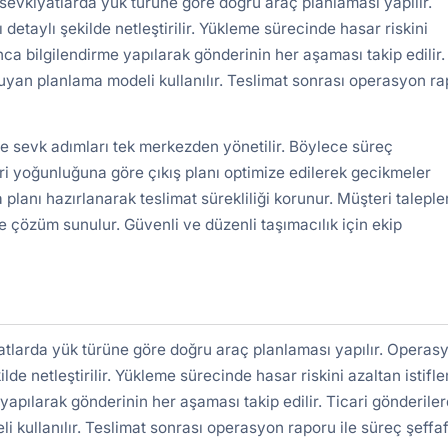
evkiyatlarda yük türüne göre doğru araç planlaması yapılır.
detaylı şekilde netleştirilir. Yükleme sürecinde hasar riskini
nca bilgilendirme yapılarak gönderinin her aşaması takip edilir.
uyan planlama modeli kullanılır. Teslimat sonrası operasyon r
ve sevk adımları tek merkezden yönetilir. Böylece süreç
ri yoğunluğuna göre çıkış planı optimize edilerek gecikmeler
 planı hazırlanarak teslimat sürekliliği korunur. Müşteri taleple
e çözüm sunulur. Güvenli ve düzenli taşımacılık için ekip
tlarda yük türüne göre doğru araç planlaması yapılır. Operas
ilde netleştirilir. Yükleme sürecinde hasar riskini azaltan istifl
yapılarak gönderinin her aşaması takip edilir. Ticari gönderile
kullanılır. Teslimat sonrası operasyon raporu ile süreç şeffa