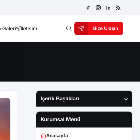
 Galeri
Iletisim
Bize Ulaşın
İçerik Başlıkları
Kurumsal Menü
Anasayfa