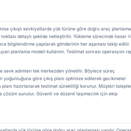
sa çıkışlı sevkiyatlarda yük türüne göre doğru araç planlama
 noktası detaylı şekilde netleştirilir. Yükleme sürecinde hasar ri
nca bilgilendirme yapılarak gönderinin her aşaması takip edilir.
uyan planlama modeli kullanılır. Teslimat sonrası operasyon r
ve sevk adımları tek merkezden yönetilir. Böylece süreç
ri yoğunluğuna göre çıkış planı optimize edilerek gecikmeler
 planı hazırlanarak teslimat sürekliliği korunur. Müşteri taleple
e çözüm sunulur. Güvenli ve düzenli taşımacılık için ekip
yatlarda yük türüne göre doğru araç planlaması yapılır. Oper