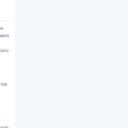
sı
skini
aporu
rine
asyon