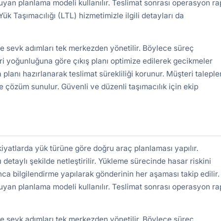
uyan planlama modeli kullanılır. Teslimat sonrası operasyon r
Yük Taşımacılığı (LTL)
hizmetimizle ilgili detayları da
ve sevk adımları tek merkezden yönetilir. Böylece süreç
ri yoğunluğuna göre çıkış planı optimize edilerek gecikmeler
 planı hazırlanarak teslimat sürekliliği korunur. Müşteri taleple
e çözüm sunulur. Güvenli ve düzenli taşımacılık için ekip
yatlarda yük türüne göre doğru araç planlaması yapılır.
detaylı şekilde netleştirilir. Yükleme sürecinde hasar riskini
nca bilgilendirme yapılarak gönderinin her aşaması takip edilir.
uyan planlama modeli kullanılır. Teslimat sonrası operasyon r
ve sevk adımları tek merkezden yönetilir. Böylece süreç