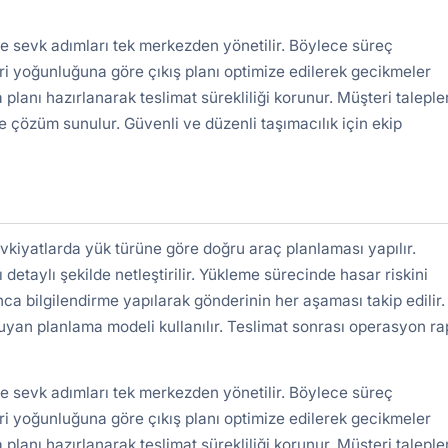
ve sevk adımları tek merkezden yönetilir. Böylece süreç
ri yoğunluğuna göre çıkış planı optimize edilerek gecikmeler
 planı hazırlanarak teslimat sürekliliği korunur. Müşteri taleple
e çözüm sunulur. Güvenli ve düzenli taşımacılık için ekip
kiyatlarda yük türüne göre doğru araç planlaması yapılır.
detaylı şekilde netleştirilir. Yükleme sürecinde hasar riskini
nca bilgilendirme yapılarak gönderinin her aşaması takip edilir.
uyan planlama modeli kullanılır. Teslimat sonrası operasyon r
ve sevk adımları tek merkezden yönetilir. Böylece süreç
ri yoğunluğuna göre çıkış planı optimize edilerek gecikmeler
 planı hazırlanarak teslimat sürekliliği korunur. Müşteri taleple