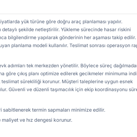
yatlarda yük türüne göre doğru araç planlaması yapılır.
detaylı şekilde netleştirilir. Yükleme sürecinde hasar riskini
nca bilgilendirme yapılarak gönderinin her aşaması takip edilir.
uyan planlama modeli kullanılır. Teslimat sonrası operasyon r
sevk adımları tek merkezden yönetilir. Böylece süreç dağılmada
a göre çıkış planı optimize edilerek gecikmeler minimuma indiri
 teslimat sürekliliği korunur. Müşteri taleplerine uygun esnek
lur. Güvenli ve düzenli taşımacılık için ekip koordinasyonu süre
i sabitlenerek termin sapmaları minimize edilir.
 maliyet ve hız dengesi korunur.