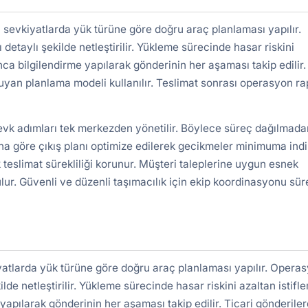
sevkiyatlarda yük türüne göre doğru araç planlaması yapılır.
detaylı şekilde netleştirilir. Yükleme sürecinde hasar riskini
nca bilgilendirme yapılarak gönderinin her aşaması takip edilir.
uyan planlama modeli kullanılır. Teslimat sonrası operasyon r
sevk adımları tek merkezden yönetilir. Böylece süreç dağılmada
a göre çıkış planı optimize edilerek gecikmeler minimuma indiri
 teslimat sürekliliği korunur. Müşteri taleplerine uygun esnek
lur. Güvenli ve düzenli taşımacılık için ekip koordinasyonu süre
atlarda yük türüne göre doğru araç planlaması yapılır. Opera
ilde netleştirilir. Yükleme sürecinde hasar riskini azaltan istifl
yapılarak gönderinin her aşaması takip edilir. Ticari gönderile