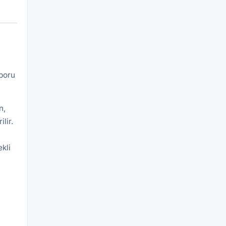
aporu
n,
lir.
kli