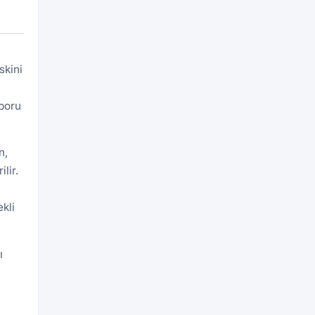
skini
aporu
n,
lir.
kli
ı