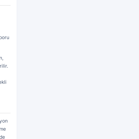
aporu
n,
lir.
kli
syon
eme
rde