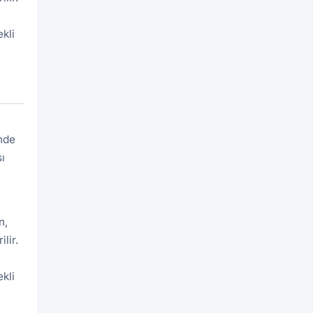
kli
inde
ı
n,
lir.
kli