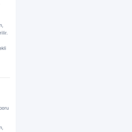
f
n,
lir.
kli
aporu
n,