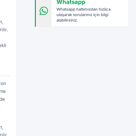
Whatsapp
f
Whatsapp hattımızdan hızlıca
ulaşarak sorularınız için bilgi
alabilirsiniz.
n,
lir.
kli
yon
eme
rde
f
n,
lir.