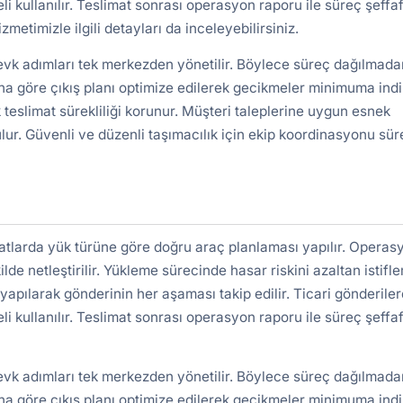
kullanılır. Teslimat sonrası operasyon raporu ile süreç şeffa
zmetimizle ilgili detayları da inceleyebilirsiniz.
sevk adımları tek merkezden yönetilir. Böylece süreç dağılmada
a göre çıkış planı optimize edilerek gecikmeler minimuma indiri
 teslimat sürekliliği korunur. Müşteri taleplerine uygun esnek
lur. Güvenli ve düzenli taşımacılık için ekip koordinasyonu süre
atlarda yük türüne göre doğru araç planlaması yapılır. Operas
ilde netleştirilir. Yükleme sürecinde hasar riskini azaltan istifl
yapılarak gönderinin her aşaması takip edilir. Ticari gönderile
kullanılır. Teslimat sonrası operasyon raporu ile süreç şeffa
sevk adımları tek merkezden yönetilir. Böylece süreç dağılmada
a göre çıkış planı optimize edilerek gecikmeler minimuma indiri