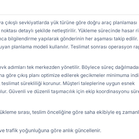
 çıkışlı sevkiyatlarda yük türüne göre doğru araç planlaması
 noktası detaylı şekilde netleştirilir. Yükleme sürecinde hasar ri
nca bilgilendirme yapılarak gönderinin her aşaması takip edilir.
uyan planlama modeli kullanılır. Teslimat sonrası operasyon r
sevk adımları tek merkezden yönetilir. Böylece süreç dağılmada
a göre çıkış planı optimize edilerek gecikmeler minimuma indiri
 teslimat sürekliliği korunur. Müşteri taleplerine uygun esnek
lur. Güvenli ve düzenli taşımacılık için ekip koordinasyonu süre
ükleme sırası, teslim önceliğine göre saha ekibiyle eş zamanl
r ve trafik yoğunluğuna göre anlık güncellenir.