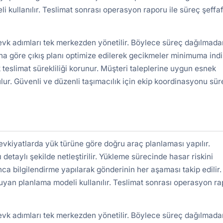
kullanılır. Teslimat sonrası operasyon raporu ile süreç şeffa
sevk adımları tek merkezden yönetilir. Böylece süreç dağılmada
a göre çıkış planı optimize edilerek gecikmeler minimuma indiri
 teslimat sürekliliği korunur. Müşteri taleplerine uygun esnek
lur. Güvenli ve düzenli taşımacılık için ekip koordinasyonu süre
vkiyatlarda yük türüne göre doğru araç planlaması yapılır.
detaylı şekilde netleştirilir. Yükleme sürecinde hasar riskini
nca bilgilendirme yapılarak gönderinin her aşaması takip edilir.
uyan planlama modeli kullanılır. Teslimat sonrası operasyon r
sevk adımları tek merkezden yönetilir. Böylece süreç dağılmada