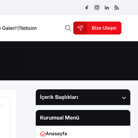
 Galeri
Iletisim
Bize Ulaşın
İçerik Başlıkları
Kurumsal Menü
Anasayfa