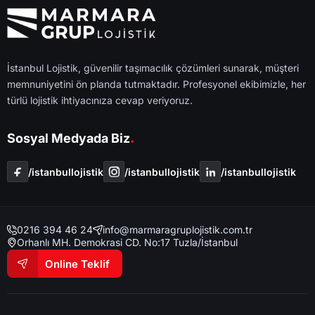
İstanbul Lojistik, güvenilir taşımacılık çözümleri sunarak, müşteri
memnuniyetini ön planda tutmaktadır. Profesyonel ekibimizle, her
türlü lojistik ihtiyacınıza cevap veriyoruz.
.
Sosyal Medyada Biz
/i̇stanbullojistik
/i̇stanbullojistik
/i̇stanbullojistik
0216 394 46 24
info@marmaragruplojistik.com.tr
Orhanlı MH. Demokrasi CD. No:17 Tuzla/İstanbul
Online Teklif