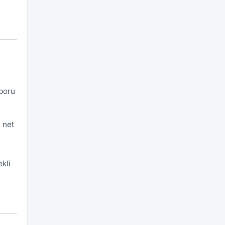
aporu
 net
kli