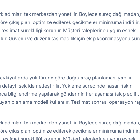
vk adımları tek merkezden yönetilir. Böylece süreç dağılmadan,
re çıkış planı optimize edilerek gecikmeler minimuma indirilir.
 teslimat sürekliliği korunur. Müşteri taleplerine uygun esnek
lur. Güvenli ve düzenli taşımacılık için ekip koordinasyonu süre
sevkiyatlarda yük türüne göre doğru araç planlaması yapılır.
detaylı şekilde netleştirilir. Yükleme sürecinde hasar riskini
nca bilgilendirme yapılarak gönderinin her aşaması takip edilir.
uyan planlama modeli kullanılır. Teslimat sonrası operasyon r
vk adımları tek merkezden yönetilir. Böylece süreç dağılmadan,
re çıkış planı optimize edilerek gecikmeler minimuma indirilir.
 teslimat sürekliliği korunur. Müşteri taleplerine uygun esnek