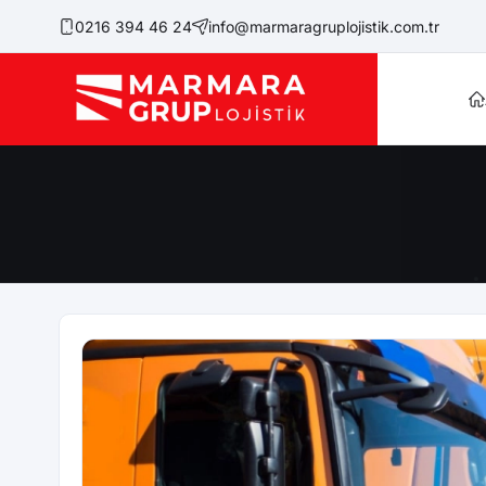
0216 394 46 24
info@marmaragruplojistik.com.tr