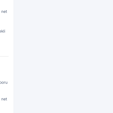
 net
kli
aporu
 net