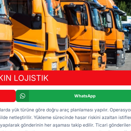
WhatsApp
tlarda yük türüne göre doğru araç planlaması yapılır. Operasyo
ilde netleştirilir. Yükleme sürecinde hasar riskini azaltan istifl
yapılarak gönderinin her aşaması takip edilir. Ticari gönderile