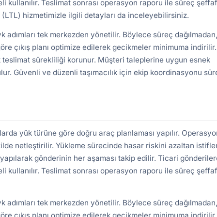
kullanılır. Teslimat sonrası operasyon raporu ile süreç şeffa
 (LTL)
hizmetimizle ilgili detayları da inceleyebilirsiniz.
vk adımları tek merkezden yönetilir. Böylece süreç dağılmadan,
re çıkış planı optimize edilerek gecikmeler minimuma indirilir.
 teslimat sürekliliği korunur. Müşteri taleplerine uygun esnek
lur. Güvenli ve düzenli taşımacılık için ekip koordinasyonu süre
tlarda yük türüne göre doğru araç planlaması yapılır. Operasyo
ilde netleştirilir. Yükleme sürecinde hasar riskini azaltan istifl
yapılarak gönderinin her aşaması takip edilir. Ticari gönderile
kullanılır. Teslimat sonrası operasyon raporu ile süreç şeffa
vk adımları tek merkezden yönetilir. Böylece süreç dağılmadan,
re çıkış planı optimize edilerek gecikmeler minimuma indirilir.