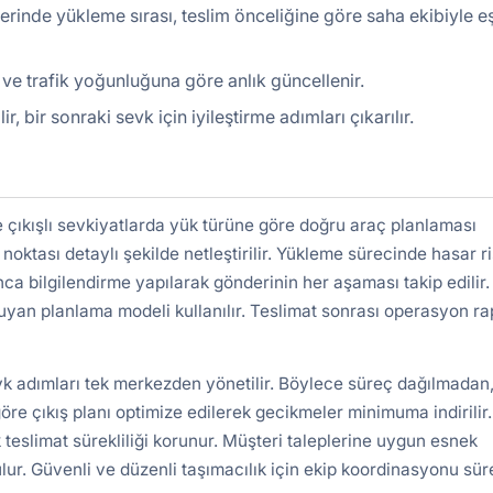
lerinde yükleme sırası, teslim önceliğine göre saha ekibiyle e
ır ve trafik yoğunluğuna göre anlık güncellenir.
bir sonraki sevk için iyileştirme adımları çıkarılır.
çıkışlı sevkiyatlarda yük türüne göre doğru araç planlaması
 noktası detaylı şekilde netleştirilir. Yükleme sürecinde hasar ri
nca bilgilendirme yapılarak gönderinin her aşaması takip edilir.
uyan planlama modeli kullanılır. Teslimat sonrası operasyon r
vk adımları tek merkezden yönetilir. Böylece süreç dağılmadan,
re çıkış planı optimize edilerek gecikmeler minimuma indirilir.
 teslimat sürekliliği korunur. Müşteri taleplerine uygun esnek
lur. Güvenli ve düzenli taşımacılık için ekip koordinasyonu süre