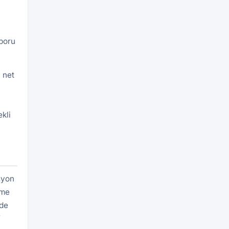
aporu
 net
kli
syon
eme
rde
f