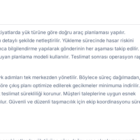
iyatlarda yük türüne göre doğru araç planlaması yapılır.
detaylı şekilde netleştirilir. Yükleme sürecinde hasar riskini
nca bilgilendirme yapılarak gönderinin her aşaması takip edilir.
uyan planlama modeli kullanılır. Teslimat sonrası operasyon r
vk adımları tek merkezden yönetilir. Böylece süreç dağılmadan,
re çıkış planı optimize edilerek gecikmeler minimuma indirilir.
 teslimat sürekliliği korunur. Müşteri taleplerine uygun esnek
lur. Güvenli ve düzenli taşımacılık için ekip koordinasyonu süre