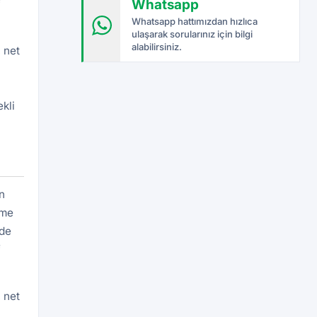
Whatsapp
f
Whatsapp hattımızdan hızlıca
ulaşarak sorularınız için bilgi
alabilirsiniz.
 net
kli
n
eme
rde
f
 net