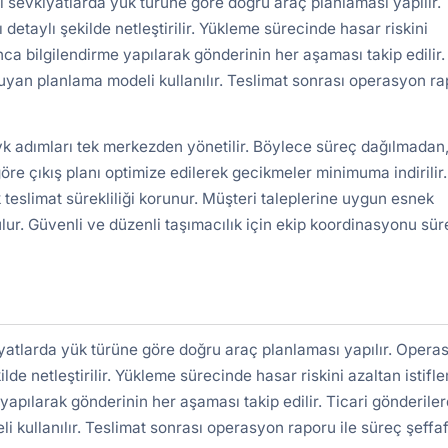
ı sevkiyatlarda yük türüne göre doğru araç planlaması yapılır.
detaylı şekilde netleştirilir. Yükleme sürecinde hasar riskini
nca bilgilendirme yapılarak gönderinin her aşaması takip edilir.
uyan planlama modeli kullanılır. Teslimat sonrası operasyon r
vk adımları tek merkezden yönetilir. Böylece süreç dağılmadan,
re çıkış planı optimize edilerek gecikmeler minimuma indirilir.
 teslimat sürekliliği korunur. Müşteri taleplerine uygun esnek
lur. Güvenli ve düzenli taşımacılık için ekip koordinasyonu süre
iyatlarda yük türüne göre doğru araç planlaması yapılır. Opera
ilde netleştirilir. Yükleme sürecinde hasar riskini azaltan istifl
yapılarak gönderinin her aşaması takip edilir. Ticari gönderile
kullanılır. Teslimat sonrası operasyon raporu ile süreç şeffa