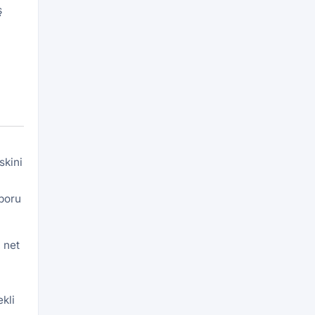
ş
skini
aporu
 net
kli