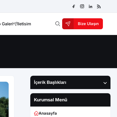
 Galeri
Iletisim
Bize Ulaşın
İçerik Başlıkları
Kurumsal Menü
Anasayfa