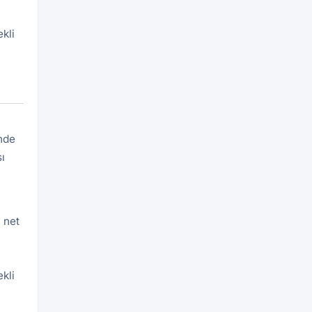
kli
inde
ı
 net
kli