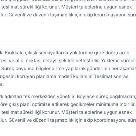
 teslimat sürekliliği korunur. Müşteri taleplerine uygun esnek
lur. Güvenli ve düzenli taşımacılık için ekip koordinasyonu süre
 Kırıkkale çıkışlı sevkiyatlarda yük türüne göre doğru araç
si ve alıcı noktası detaylı şekilde netleştirilir. Yükleme sürec
ır. Süreç boyunca bilgilendirme yapılarak gönderinin her aşamas
engesini koruyan planlama modeli kullanılır. Teslimat sonrası
r.
vk adımları tek merkezden yönetilir. Böylece süreç dağılmadan,
re çıkış planı optimize edilerek gecikmeler minimuma indirilir.
 teslimat sürekliliği korunur. Müşteri taleplerine uygun esnek
lur. Güvenli ve düzenli taşımacılık için ekip koordinasyonu süre