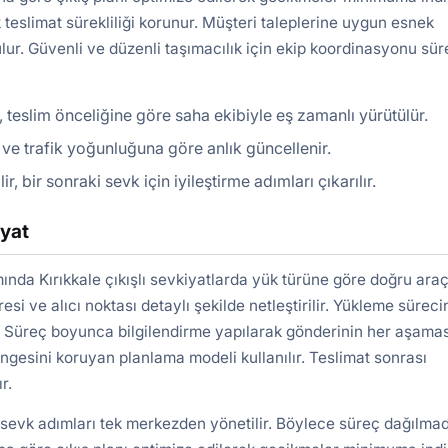
 teslimat sürekliliği korunur. Müşteri taleplerine uygun esnek
lur. Güvenli ve düzenli taşımacılık için ekip koordinasyonu süre
, teslim önceliğine göre saha ekibiyle eş zamanlı yürütülür.
ır ve trafik yoğunluğuna göre anlık güncellenir.
bir sonraki sevk için iyileştirme adımları çıkarılır.
iyat
nda Kırıkkale çıkışlı sevkiyatlarda yük türüne göre doğru ara
si ve alıcı noktası detaylı şekilde netleştirilir. Yükleme sürec
ır. Süreç boyunca bilgilendirme yapılarak gönderinin her aşamas
engesini koruyan planlama modeli kullanılır. Teslimat sonrası
r.
 sevk adımları tek merkezden yönetilir. Böylece süreç dağılma