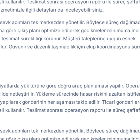
kullanılır. Teslimat sonrası operasyon raporu ile süreç şeffa
zmetimizle ilgili detayları da inceleyebilirsiniz.
 sevk adımları tek merkezden yönetilir. Böylece süreç dağılma
a göre çıkış planı optimize edilerek gecikmeler minimuma indiri
 teslimat sürekliliği korunur. Müşteri taleplerine uygun esnek
lur. Güvenli ve düzenli taşımacılık için ekip koordinasyonu süre
iyatlarda yük türüne göre doğru araç planlaması yapılır. Oper
ilde netleştirilir. Yükleme sürecinde hasar riskini azaltan istifl
yapılarak gönderinin her aşaması takip edilir. Ticari gönderile
kullanılır. Teslimat sonrası operasyon raporu ile süreç şeffa
 sevk adımları tek merkezden yönetilir. Böylece süreç dağılma
a göre çıkış planı optimize edilerek gecikmeler minimuma indiri