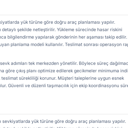
kiyatlarda yük türüne göre doğru araç planlaması yapılır.
detaylı şekilde netleştirilir. Yükleme sürecinde hasar riskini
nca bilgilendirme yapılarak gönderinin her aşaması takip edilir.
uyan planlama modeli kullanılır. Teslimat sonrası operasyon r
 sevk adımları tek merkezden yönetilir. Böylece süreç dağılma
a göre çıkış planı optimize edilerek gecikmeler minimuma indiri
 teslimat sürekliliği korunur. Müşteri taleplerine uygun esnek
lur. Güvenli ve düzenli taşımacılık için ekip koordinasyonu süre
ı sevkiyatlarda yük türüne göre doğru araç planlaması yapılır.