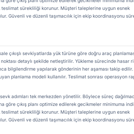
a göre çıkış planı optimize edilerek gecikmeler minimuma indiri
 teslimat sürekliliği korunur. Müşteri taleplerine uygun esnek
lur. Güvenli ve düzenli taşımacılık için ekip koordinasyonu süre
ale çıkışlı sevkiyatlarda yük türüne göre doğru araç planlama
 noktası detaylı şekilde netleştirilir. Yükleme sürecinde hasar ri
nca bilgilendirme yapılarak gönderinin her aşaması takip edilir.
uyan planlama modeli kullanılır. Teslimat sonrası operasyon r
 sevk adımları tek merkezden yönetilir. Böylece süreç dağılma
a göre çıkış planı optimize edilerek gecikmeler minimuma indiri
 teslimat sürekliliği korunur. Müşteri taleplerine uygun esnek
lur. Güvenli ve düzenli taşımacılık için ekip koordinasyonu süre