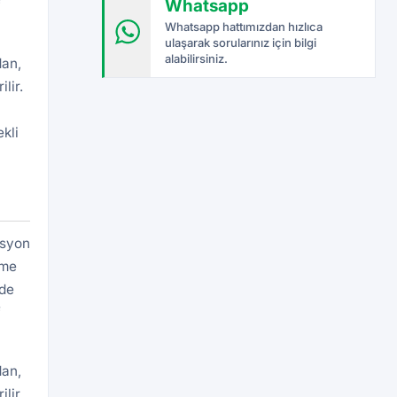
Whatsapp
f
Whatsapp hattımızdan hızlıca
ulaşarak sorularınız için bilgi
alabilirsiniz.
dan,
lir.
kli
asyon
eme
rde
f
dan,
lir.