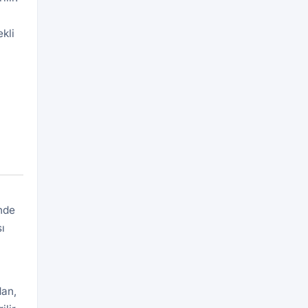
kli
ç
inde
ı
dan,