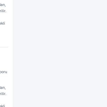
dan,
lir.
kli
aporu
dan,
lir.
kli