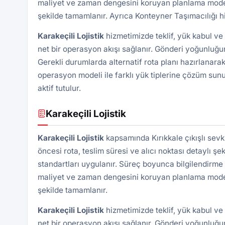
maliyet ve zaman dengesini koruyan planlama modeli 
şekilde tamamlanır. Ayrıca
Konteyner Taşımacılığı
hi
Karakeçili
Lojistik
hizmetimizde teklif, yük kabul ve
net bir operasyon akışı sağlanır. Gönderi yoğunluğun
Gerekli durumlarda alternatif rota planı hazırlanarak
operasyon modeli ile farklı yük tiplerine çözüm sunu
aktif tutulur.
Karakeçili Lojistik
Karakeçili
Lojistik
kapsamında Kırıkkale çıkışlı sevk
öncesi rota, teslim süresi ve alıcı noktası detaylı şek
standartları uygulanır. Süreç boyunca bilgilendirme 
maliyet ve zaman dengesini koruyan planlama modeli 
şekilde tamamlanır.
Karakeçili
Lojistik
hizmetimizde teklif, yük kabul ve
net bir operasyon akışı sağlanır. Gönderi yoğunluğun