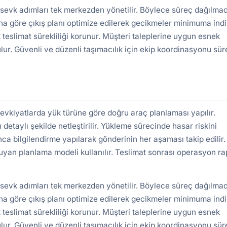
 sevk adımları tek merkezden yönetilir. Böylece süreç dağılma
a göre çıkış planı optimize edilerek gecikmeler minimuma indiri
 teslimat sürekliliği korunur. Müşteri taleplerine uygun esnek
lur. Güvenli ve düzenli taşımacılık için ekip koordinasyonu süre
sevkiyatlarda yük türüne göre doğru araç planlaması yapılır.
detaylı şekilde netleştirilir. Yükleme sürecinde hasar riskini
nca bilgilendirme yapılarak gönderinin her aşaması takip edilir.
uyan planlama modeli kullanılır. Teslimat sonrası operasyon r
 sevk adımları tek merkezden yönetilir. Böylece süreç dağılma
a göre çıkış planı optimize edilerek gecikmeler minimuma indiri
 teslimat sürekliliği korunur. Müşteri taleplerine uygun esnek
lur. Güvenli ve düzenli taşımacılık için ekip koordinasyonu süre