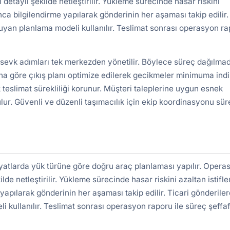
detaylı şekilde netleştirilir. Yükleme sürecinde hasar riskini
nca bilgilendirme yapılarak gönderinin her aşaması takip edilir.
uyan planlama modeli kullanılır. Teslimat sonrası operasyon r
 sevk adımları tek merkezden yönetilir. Böylece süreç dağılma
a göre çıkış planı optimize edilerek gecikmeler minimuma indiri
 teslimat sürekliliği korunur. Müşteri taleplerine uygun esnek
lur. Güvenli ve düzenli taşımacılık için ekip koordinasyonu süre
iyatlarda yük türüne göre doğru araç planlaması yapılır. Opera
ilde netleştirilir. Yükleme sürecinde hasar riskini azaltan istifl
yapılarak gönderinin her aşaması takip edilir. Ticari gönderile
kullanılır. Teslimat sonrası operasyon raporu ile süreç şeffa