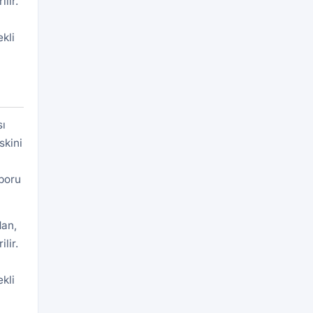
lir.
kli
sı
skini
aporu
dan,
lir.
kli