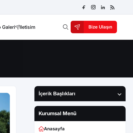
 Galeri
Iletisim
Bize Ulaşın
İçerik Başlıkları
Kurumsal Menü
Anasayfa