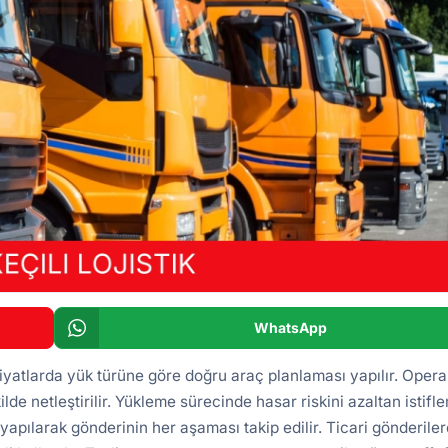
WhatsApp
iyatlarda yük türüne göre doğru araç planlaması yapılır. Oper
ilde netleştirilir. Yükleme sürecinde hasar riskini azaltan istifl
yapılarak gönderinin her aşaması takip edilir. Ticari gönderile