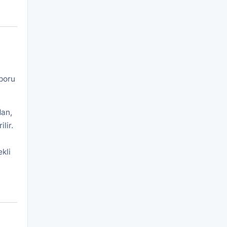
aporu
dan,
lir.
kli