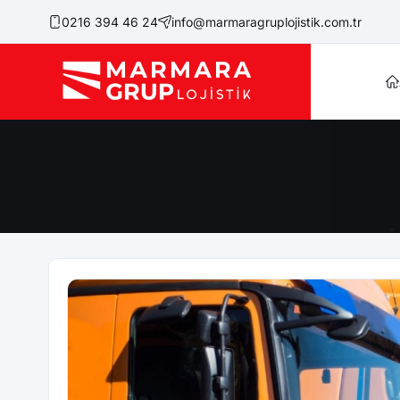
0216 394 46 24
info@marmaragruplojistik.com.tr