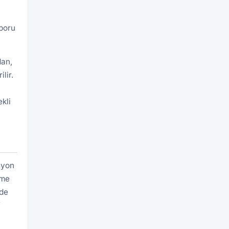
aporu
dan,
lir.
kli
syon
eme
rde
f