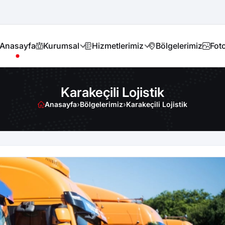
Anasayfa
Kurumsal
Hizmetlerimiz
Bölgelerimiz
Foto
Karakeçili Lojistik
Anasayfa
›
Bölgelerimiz
›
Karakeçili Lojistik