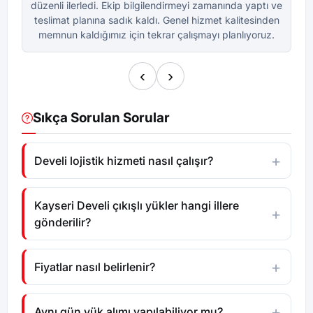
düzenli ilerledi. Ekip bilgilendirmeyi zamanında yaptı ve
dü
teslimat planına sadık kaldı. Genel hizmet kalitesinden
te
memnun kaldığımız için tekrar çalışmayı planlıyoruz.
m
‹
›
Sıkça Sorulan Sorular
Develi lojistik hizmeti nasıl çalışır?
Kayseri Develi çıkışlı yükler hangi illere
gönderilir?
Fiyatlar nasıl belirlenir?
Aynı gün yük alımı yapılabiliyor mu?