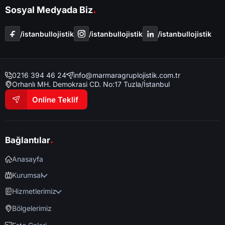
.
Sosyal Medyada Biz
/i̇stanbullojistik
/i̇stanbullojistik
/i̇stanbullojistik
0216 394 46 24
info@marmaragruplojistik.com.tr
Orhanlı MH. Demokrasi CD. No:17 Tuzla/İstanbul
Online Teklif
.
Bağlantılar
Anasayfa
Kurumsal
Hizmetlerimiz
Bölgelerimiz