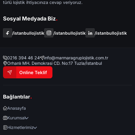
türlü lojistik ihtiyacınıza cevap veriyoruz.
.
Sosyal Medyada Biz
/i̇stanbullojistik
/i̇stanbullojistik
/i̇stanbullojistik
0216 394 46 24
info@marmaragruplojistik.com.tr
Orhanlı MH. Demokrasi CD. No:17 Tuzla/İstanbul
Online Teklif
.
Bağlantılar
Anasayfa
Kurumsal
Hizmetlerimiz