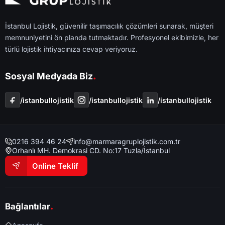
İstanbul Lojistik, güvenilir taşımacılık çözümleri sunarak, müşteri
memnuniyetini ön planda tutmaktadır. Profesyonel ekibimizle, her
türlü lojistik ihtiyacınıza cevap veriyoruz.
.
Sosyal Medyada Biz
/i̇stanbullojistik
/i̇stanbullojistik
/i̇stanbullojistik
0216 394 46 24
info@marmaragruplojistik.com.tr
Orhanlı MH. Demokrasi CD. No:17 Tuzla/İstanbul
Online Teklif
.
Bağlantılar