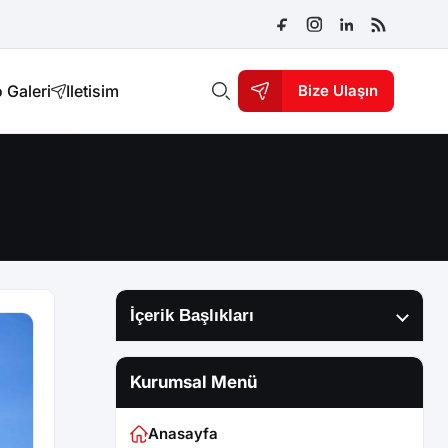
 Galeri
Iletisim
Bize Ulaşın
İçerik Başlıkları
Kurumsal Menü
Anasayfa