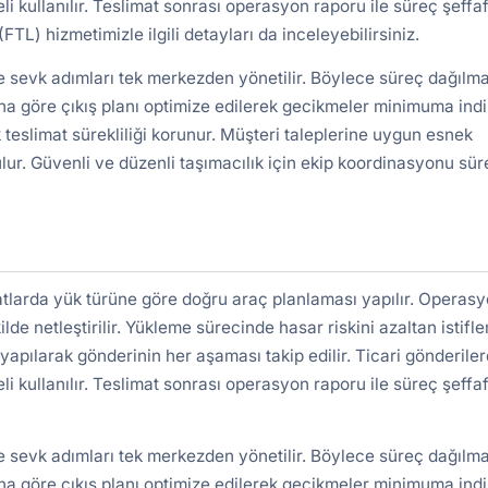
kullanılır. Teslimat sonrası operasyon raporu ile süreç şeffa
 (FTL)
hizmetimizle ilgili detayları da inceleyebilirsiniz.
ve sevk adımları tek merkezden yönetilir. Böylece süreç dağılm
a göre çıkış planı optimize edilerek gecikmeler minimuma indiri
 teslimat sürekliliği korunur. Müşteri taleplerine uygun esnek
lur. Güvenli ve düzenli taşımacılık için ekip koordinasyonu süre
atlarda yük türüne göre doğru araç planlaması yapılır. Operas
ilde netleştirilir. Yükleme sürecinde hasar riskini azaltan istifl
yapılarak gönderinin her aşaması takip edilir. Ticari gönderile
kullanılır. Teslimat sonrası operasyon raporu ile süreç şeffa
ve sevk adımları tek merkezden yönetilir. Böylece süreç dağılm
a göre çıkış planı optimize edilerek gecikmeler minimuma indiri