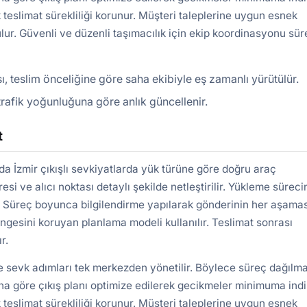
 teslimat sürekliliği korunur. Müşteri taleplerine uygun esnek
lur. Güvenli ve düzenli taşımacılık için ekip koordinasyonu süre
, teslim önceliğine göre saha ekibiyle eş zamanlı yürütülür.
e trafik yoğunluğuna göre anlık güncellenir.
t
 İzmir çıkışlı sevkiyatlarda yük türüne göre doğru araç
si ve alıcı noktası detaylı şekilde netleştirilir. Yükleme sürec
ır. Süreç boyunca bilgilendirme yapılarak gönderinin her aşamas
engesini koruyan planlama modeli kullanılır. Teslimat sonrası
r.
ve sevk adımları tek merkezden yönetilir. Böylece süreç dağılm
a göre çıkış planı optimize edilerek gecikmeler minimuma indiri
 teslimat sürekliliği korunur. Müşteri taleplerine uygun esnek