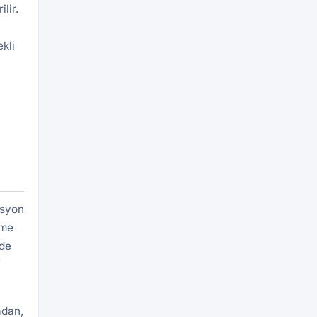
lir.
kli
asyon
eme
rde
f
adan,