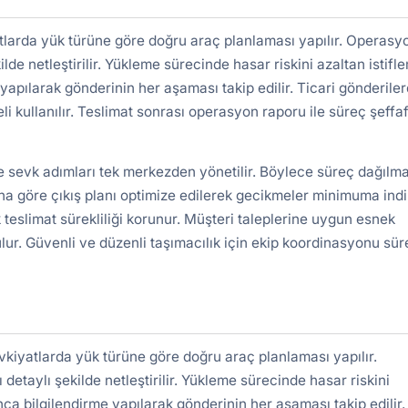
tlarda yük türüne göre doğru araç planlaması yapılır. Operasy
ilde netleştirilir. Yükleme sürecinde hasar riskini azaltan istifl
yapılarak gönderinin her aşaması takip edilir. Ticari gönderile
kullanılır. Teslimat sonrası operasyon raporu ile süreç şeffa
ve sevk adımları tek merkezden yönetilir. Böylece süreç dağılm
a göre çıkış planı optimize edilerek gecikmeler minimuma indiri
 teslimat sürekliliği korunur. Müşteri taleplerine uygun esnek
lur. Güvenli ve düzenli taşımacılık için ekip koordinasyonu süre
vkiyatlarda yük türüne göre doğru araç planlaması yapılır.
detaylı şekilde netleştirilir. Yükleme sürecinde hasar riskini
nca bilgilendirme yapılarak gönderinin her aşaması takip edilir.