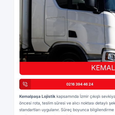
0216 394 46 24
Kemalpaşa
Lojistik
kapsamında İzmir çıkışlı sevkiy
öncesi rota, teslim süresi ve alıcı noktası detaylı şek
standartları uygulanır. Süreç boyunca bilgilendirme 