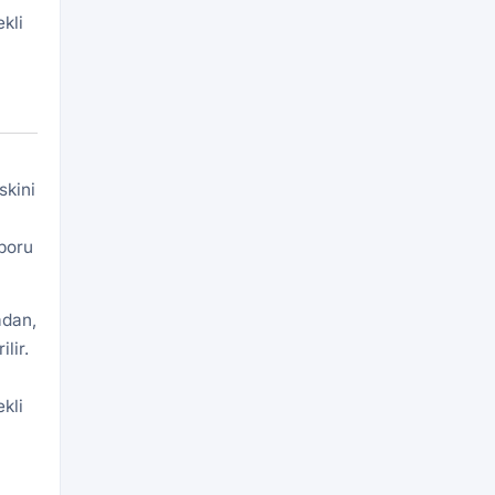
kli
skini
aporu
adan,
lir.
kli