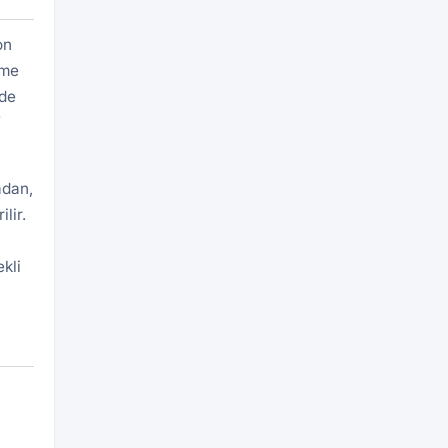
on
eme
rde
f
adan,
lir.
kli