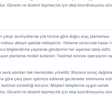
lur. Güvenli ve düzenli taşımacılık için ekip koordinasyonu süre
 çıkışlı sevkiyatlarda yük türüne göre doğru araç planlaması
 noktası detaylı şekilde netleştirilir. Yükleme sürecinde hasar ri
nca bilgilendirme yapılarak gönderinin her aşaması takip edilir.
uyan planlama modeli kullanılır. Teslimat sonrası operasyon r
ve sevk adımları tek merkezden yönetilir. Böylece süreç dağılm
a göre çıkış planı optimize edilerek gecikmeler minimuma indiri
 teslimat sürekliliği korunur. Müşteri taleplerine uygun esnek
lur. Güvenli ve düzenli taşımacılık için ekip koordinasyonu süre