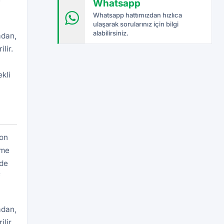
Whatsapp
f
Whatsapp hattımızdan hızlıca
ulaşarak sorularınız için bilgi
alabilirsiniz.
adan,
lir.
kli
yon
eme
rde
f
adan,
lir.