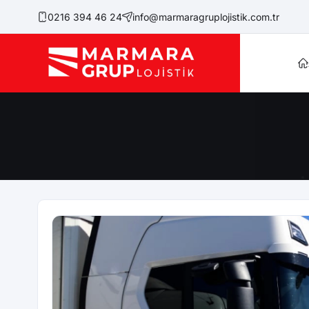
0216 394 46 24
info@marmaragruplojistik.com.tr