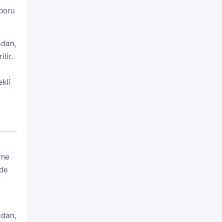
aporu
adan,
lir.
kli
n
eme
rde
f
adan,