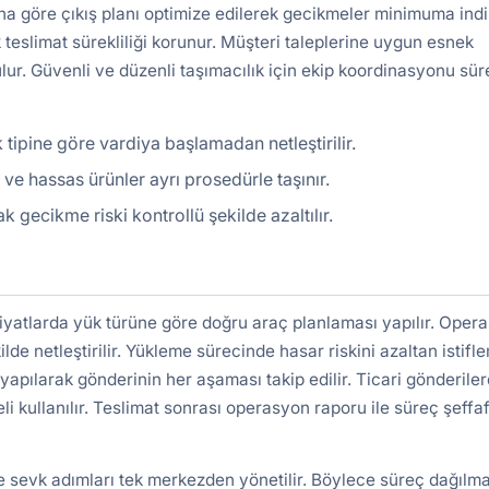
a göre çıkış planı optimize edilerek gecikmeler minimuma indiri
 teslimat sürekliliği korunur. Müşteri taleplerine uygun esnek
lur. Güvenli ve düzenli taşımacılık için ekip koordinasyonu süre
tipine göre vardiya başlamadan netleştirilir.
ir ve hassas ürünler ayrı prosedürle taşınır.
gecikme riski kontrollü şekilde azaltılır.
iyatlarda yük türüne göre doğru araç planlaması yapılır. Oper
ilde netleştirilir. Yükleme sürecinde hasar riskini azaltan istifl
yapılarak gönderinin her aşaması takip edilir. Ticari gönderile
kullanılır. Teslimat sonrası operasyon raporu ile süreç şeffa
ve sevk adımları tek merkezden yönetilir. Böylece süreç dağılm