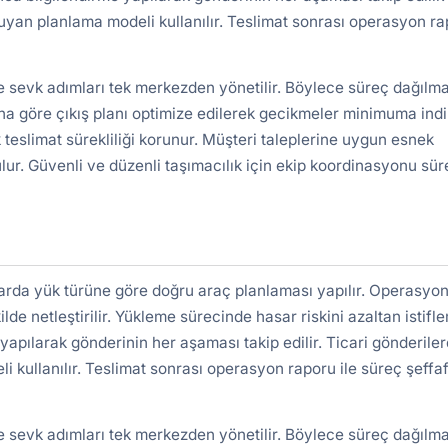
uyan planlama modeli kullanılır. Teslimat sonrası operasyon r
ve sevk adımları tek merkezden yönetilir. Böylece süreç dağılm
a göre çıkış planı optimize edilerek gecikmeler minimuma indiri
 teslimat sürekliliği korunur. Müşteri taleplerine uygun esnek
lur. Güvenli ve düzenli taşımacılık için ekip koordinasyonu süre
larda yük türüne göre doğru araç planlaması yapılır. Operasyo
ilde netleştirilir. Yükleme sürecinde hasar riskini azaltan istifl
yapılarak gönderinin her aşaması takip edilir. Ticari gönderile
kullanılır. Teslimat sonrası operasyon raporu ile süreç şeffa
ve sevk adımları tek merkezden yönetilir. Böylece süreç dağılm