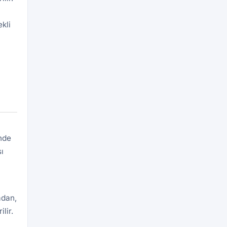
kli
inde
ı
adan,
lir.