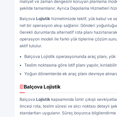
maliyet ve zaman dengesini koruyan planlama modeli 
şekilde tamamlanır. Ayrıca
Depolama Hizmetleri
hizm
Balçova
Lojistik
hizmetimizde teklif, yük kabul ve s
net bir operasyon akışı sağlanır. Gönderi yoğunluğun
Gerekli durumlarda alternatif rota planı hazırlanarak
operasyon modeli ile farklı yük tiplerine çözüm sunu
aktif tutulur.
Balçova Lojistik operasyonunda araç planı, yük t
Teslim noktasına göre istif planı yapılır, kırılabil
Yoğun dönemlerde ek araç planı devreye alınarak 
Balçova Lojistik
Balçova
Lojistik
kapsamında İzmir çıkışlı sevkiyatl
öncesi rota, teslim süresi ve alıcı noktası detaylı şek
standartları uygulanır. Süreç boyunca bilgilendirme 