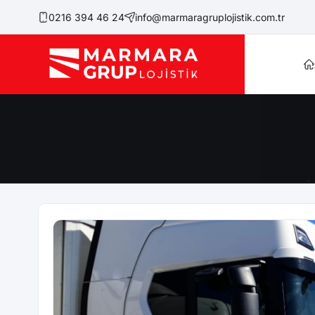
0216 394 46 24
info@marmaragruplojistik.com.tr