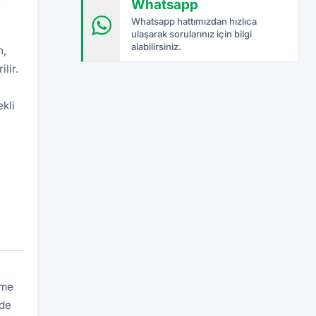
Whatsapp
f
Whatsapp hattımızdan hızlıca
ulaşarak sorularınız için bilgi
alabilirsiniz.
n,
lir.
kli
eme
rde