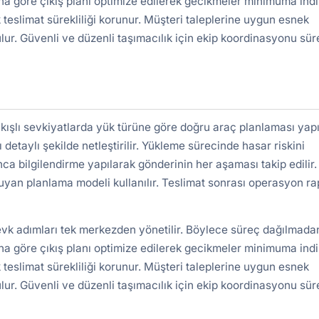
a göre çıkış planı optimize edilerek gecikmeler minimuma indiri
 teslimat sürekliliği korunur. Müşteri taleplerine uygun esnek
lur. Güvenli ve düzenli taşımacılık için ekip koordinasyonu süre
ışlı sevkiyatlarda yük türüne göre doğru araç planlaması yapıl
detaylı şekilde netleştirilir. Yükleme sürecinde hasar riskini
nca bilgilendirme yapılarak gönderinin her aşaması takip edilir.
uyan planlama modeli kullanılır. Teslimat sonrası operasyon r
evk adımları tek merkezden yönetilir. Böylece süreç dağılmada
a göre çıkış planı optimize edilerek gecikmeler minimuma indiri
 teslimat sürekliliği korunur. Müşteri taleplerine uygun esnek
lur. Güvenli ve düzenli taşımacılık için ekip koordinasyonu süre