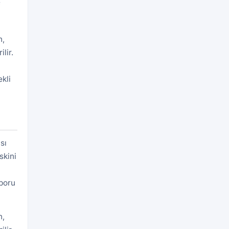
f
n,
lir.
kli
sı
skini
aporu
n,