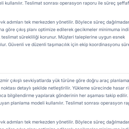
kullanılır. Teslimat sonrası operasyon raporu ile süreç şeffa
evk adımları tek merkezden yönetilir. Böylece süreç dağılmada
a göre çıkış planı optimize edilerek gecikmeler minimuma indiri
 teslimat sürekliliği korunur. Müşteri taleplerine uygun esnek
lur. Güvenli ve düzenli taşımacılık için ekip koordinasyonu süre
mir çıkışlı sevkiyatlarda yük türüne göre doğru araç planlama
 noktası detaylı şekilde netleştirilir. Yükleme sürecinde hasar ri
nca bilgilendirme yapılarak gönderinin her aşaması takip edilir.
uyan planlama modeli kullanılır. Teslimat sonrası operasyon r
evk adımları tek merkezden yönetilir. Böylece süreç dağılmada