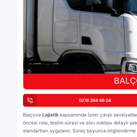
0216 394 46 24
Balçova
Lojistik
kapsamında İzmir çıkışlı sevkiyatl
öncesi rota, teslim süresi ve alıcı noktası detaylı şek
standartları uygulanır. Süreç boyunca bilgilendirme 