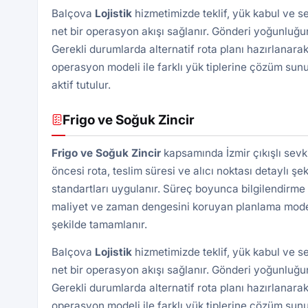
Balçova
Lojistik
hizmetimizde teklif, yük kabul ve s
net bir operasyon akışı sağlanır. Gönderi yoğunluğun
Gerekli durumlarda alternatif rota planı hazırlanarak
operasyon modeli ile farklı yük tiplerine çözüm sunu
aktif tutulur.
Frigo ve Soğuk Zincir
Frigo ve Soğuk Zincir
kapsamında İzmir çıkışlı sevk
öncesi rota, teslim süresi ve alıcı noktası detaylı şek
standartları uygulanır. Süreç boyunca bilgilendirme 
maliyet ve zaman dengesini koruyan planlama modeli 
şekilde tamamlanır.
Balçova
Lojistik
hizmetimizde teklif, yük kabul ve s
net bir operasyon akışı sağlanır. Gönderi yoğunluğun
Gerekli durumlarda alternatif rota planı hazırlanarak
operasyon modeli ile farklı yük tiplerine çözüm sunu