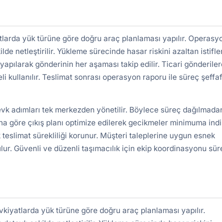
tlarda yük türüne göre doğru araç planlaması yapılır. Operasy
ilde netleştirilir. Yükleme sürecinde hasar riskini azaltan istifl
yapılarak gönderinin her aşaması takip edilir. Ticari gönderile
kullanılır. Teslimat sonrası operasyon raporu ile süreç şeffa
evk adımları tek merkezden yönetilir. Böylece süreç dağılmada
a göre çıkış planı optimize edilerek gecikmeler minimuma indiri
 teslimat sürekliliği korunur. Müşteri taleplerine uygun esnek
lur. Güvenli ve düzenli taşımacılık için ekip koordinasyonu süre
vkiyatlarda yük türüne göre doğru araç planlaması yapılır.