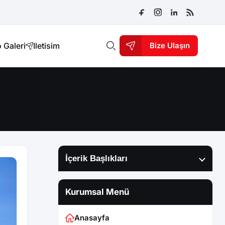
 Galeri
Iletisim
Bize Ulaşın
İçerik Başlıkları
Kurumsal Menü
Anasayfa