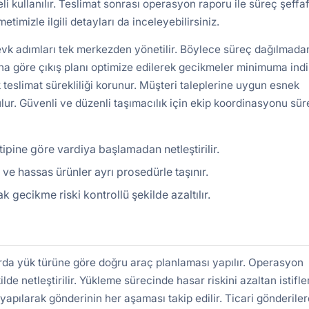
kullanılır. Teslimat sonrası operasyon raporu ile süreç şeffa
etimizle ilgili detayları da inceleyebilirsiniz.
evk adımları tek merkezden yönetilir. Böylece süreç dağılmada
a göre çıkış planı optimize edilerek gecikmeler minimuma indiri
 teslimat sürekliliği korunur. Müşteri taleplerine uygun esnek
lur. Güvenli ve düzenli taşımacılık için ekip koordinasyonu süre
ipine göre vardiya başlamadan netleştirilir.
ir ve hassas ürünler ayrı prosedürle taşınır.
gecikme riski kontrollü şekilde azaltılır.
arda yük türüne göre doğru araç planlaması yapılır. Operasyon
ilde netleştirilir. Yükleme sürecinde hasar riskini azaltan istifl
yapılarak gönderinin her aşaması takip edilir. Ticari gönderile