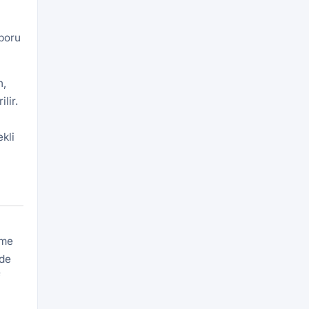
aporu
n,
lir.
kli
n
eme
rde
f