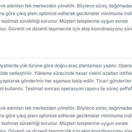
evk adımları tek merkezden yönetilir. Böylece süreç dağılmada
a göre çıkış planı optimize edilerek gecikmeler minimuma indiri
 teslimat sürekliliği korunur. Müşteri taleplerine uygun esnek
lur. Güvenli ve düzenli taşımacılık için ekip koordinasyonu süre
iyatlarda yük türüne göre doğru araç planlaması yapılır. Oper
ilde netleştirilir. Yükleme sürecinde hasar riskini azaltan istifl
yapılarak gönderinin her aşaması takip edilir. Ticari gönderile
kullanılır. Teslimat sonrası operasyon raporu ile süreç şeffa
evk adımları tek merkezden yönetilir. Böylece süreç dağılmada
a göre çıkış planı optimize edilerek gecikmeler minimuma indiri
 teslimat sürekliliği korunur. Müşteri taleplerine uygun esnek
lur. Güvenli ve düzenli taşımacılık için ekip koordinasyonu süre