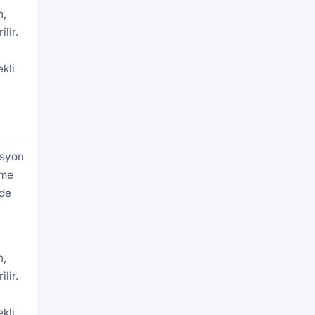
n,
lir.
kli
asyon
eme
rde
f
n,
lir.
kli