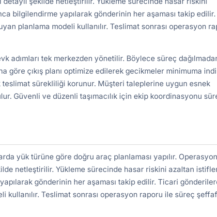
detaylı şekilde netleştirilir. Yükleme sürecinde hasar riskini
nca bilgilendirme yapılarak gönderinin her aşaması takip edilir.
uyan planlama modeli kullanılır. Teslimat sonrası operasyon r
evk adımları tek merkezden yönetilir. Böylece süreç dağılmada
a göre çıkış planı optimize edilerek gecikmeler minimuma indiri
 teslimat sürekliliği korunur. Müşteri taleplerine uygun esnek
lur. Güvenli ve düzenli taşımacılık için ekip koordinasyonu süre
larda yük türüne göre doğru araç planlaması yapılır. Operasyo
ilde netleştirilir. Yükleme sürecinde hasar riskini azaltan istifl
yapılarak gönderinin her aşaması takip edilir. Ticari gönderile
kullanılır. Teslimat sonrası operasyon raporu ile süreç şeffa