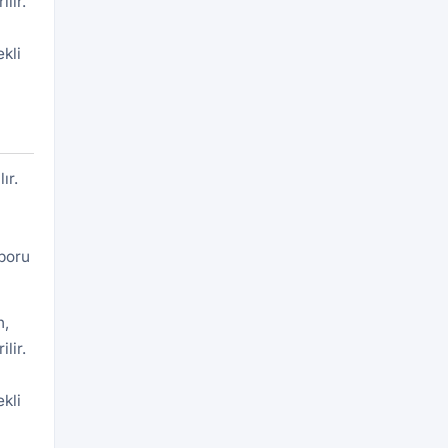
lir.
kli
ır.
aporu
n,
lir.
kli