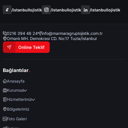
/i̇stanbullojistik
/i̇stanbullojistik
/i̇stanbullojistik
0216 394 46 24
info@marmaragruplojistik.com.tr
Orhanlı MH. Demokrasi CD. No:17 Tuzla/İstanbul
Online Teklif
.
Bağlantılar
Anasayfa
Kurumsal
Hizmetlerimiz
Bölgelerimiz
Foto Galeri