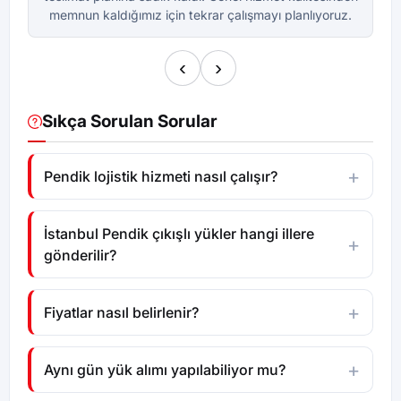
memnun kaldığımız için tekrar çalışmayı planlıyoruz.
m
‹
›
Sıkça Sorulan Sorular
Pendik lojistik hizmeti nasıl çalışır?
İstanbul Pendik çıkışlı yükler hangi illere
gönderilir?
Fiyatlar nasıl belirlenir?
Aynı gün yük alımı yapılabiliyor mu?