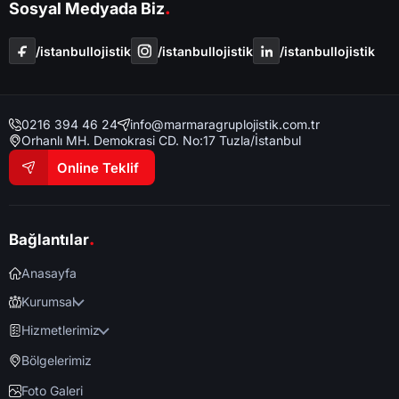
.
Sosyal Medyada Biz
/i̇stanbullojistik
/i̇stanbullojistik
/i̇stanbullojistik
0216 394 46 24
info@marmaragruplojistik.com.tr
Orhanlı MH. Demokrasi CD. No:17 Tuzla/İstanbul
Online Teklif
.
Bağlantılar
Anasayfa
Kurumsal
Hizmetlerimiz
Bölgelerimiz
Foto Galeri