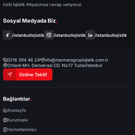
türlü lojistik ihtiyacınıza cevap veriyoruz.
.
Sosyal Medyada Biz
/i̇stanbullojistik
/i̇stanbullojistik
/i̇stanbullojistik
0216 394 46 24
info@marmaragruplojistik.com.tr
Orhanlı MH. Demokrasi CD. No:17 Tuzla/İstanbul
Online Teklif
.
Bağlantılar
Anasayfa
Kurumsal
Hizmetlerimiz