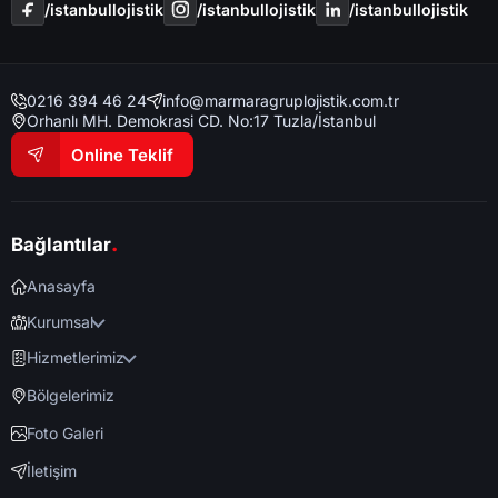
/i̇stanbullojistik
/i̇stanbullojistik
/i̇stanbullojistik
0216 394 46 24
info@marmaragruplojistik.com.tr
Orhanlı MH. Demokrasi CD. No:17 Tuzla/İstanbul
Online Teklif
.
Bağlantılar
Anasayfa
Kurumsal
Hizmetlerimiz
Bölgelerimiz
Foto Galeri
İletişim