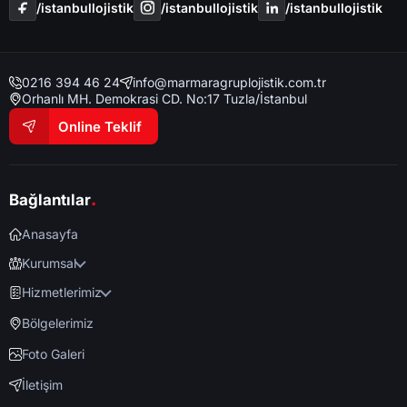
/i̇stanbullojistik
/i̇stanbullojistik
/i̇stanbullojistik
0216 394 46 24
info@marmaragruplojistik.com.tr
Orhanlı MH. Demokrasi CD. No:17 Tuzla/İstanbul
Online Teklif
.
Bağlantılar
Anasayfa
Kurumsal
Hizmetlerimiz
Bölgelerimiz
Foto Galeri
İletişim