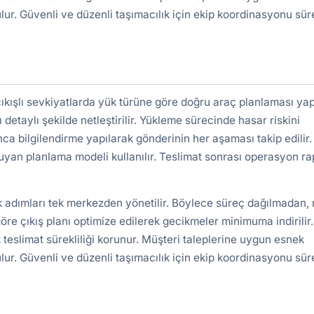
lur. Güvenli ve düzenli taşımacılık için ekip koordinasyonu süre
ışlı sevkiyatlarda yük türüne göre doğru araç planlaması yapı
detaylı şekilde netleştirilir. Yükleme sürecinde hasar riskini
nca bilgilendirme yapılarak gönderinin her aşaması takip edilir.
uyan planlama modeli kullanılır. Teslimat sonrası operasyon r
k adımları tek merkezden yönetilir. Böylece süreç dağılmadan, 
re çıkış planı optimize edilerek gecikmeler minimuma indirilir.
 teslimat sürekliliği korunur. Müşteri taleplerine uygun esnek
lur. Güvenli ve düzenli taşımacılık için ekip koordinasyonu süre