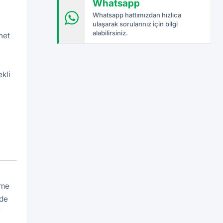
Whatsapp
f
Whatsapp hattımızdan hızlıca
ulaşarak sorularınız için bilgi
alabilirsiniz.
net
kli
eme
rde
f