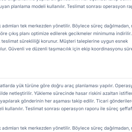
uyan planlama modeli kullanılır. Teslimat sonrası operasyon r
k adımları tek merkezden yönetilir. Böylece süreç dağılmadan, 
re çıkış planı optimize edilerek gecikmeler minimuma indirilir.
 teslimat sürekliliği korunur. Müşteri taleplerine uygun esnek
lur. Güvenli ve düzenli taşımacılık için ekip koordinasyonu süre
atlarda yük türüne göre doğru araç planlaması yapılır. Operas
ilde netleştirilir. Yükleme sürecinde hasar riskini azaltan istifl
yapılarak gönderinin her aşaması takip edilir. Ticari gönderile
kullanılır. Teslimat sonrası operasyon raporu ile süreç şeffa
k adımları tek merkezden yönetilir. Böylece süreç dağılmadan, 