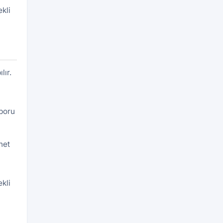
kli
lır.
aporu
net
kli