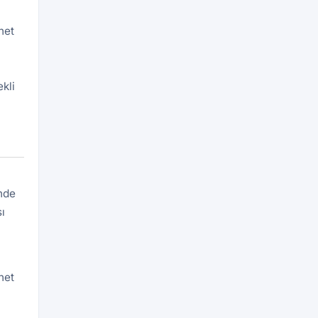
net
kli
inde
ı
net