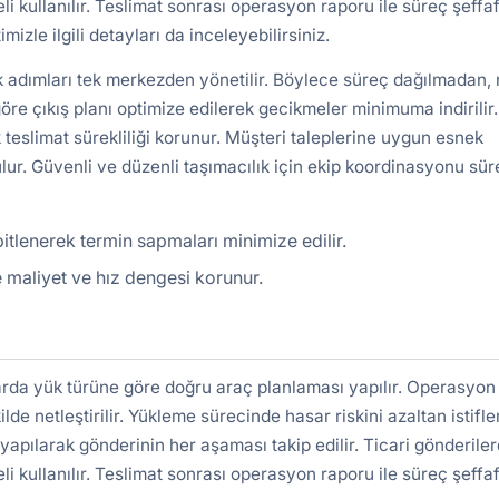
kullanılır. Teslimat sonrası operasyon raporu ile süreç şeffa
mizle ilgili detayları da inceleyebilirsiniz.
k adımları tek merkezden yönetilir. Böylece süreç dağılmadan, 
re çıkış planı optimize edilerek gecikmeler minimuma indirilir.
 teslimat sürekliliği korunur. Müşteri taleplerine uygun esnek
lur. Güvenli ve düzenli taşımacılık için ekip koordinasyonu süre
bitlenerek termin sapmaları minimize edilir.
 maliyet ve hız dengesi korunur.
arda yük türüne göre doğru araç planlaması yapılır. Operasyon
ilde netleştirilir. Yükleme sürecinde hasar riskini azaltan istifl
yapılarak gönderinin her aşaması takip edilir. Ticari gönderile
kullanılır. Teslimat sonrası operasyon raporu ile süreç şeffa