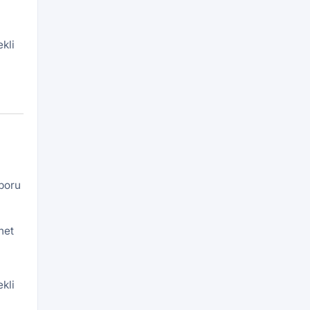
kli
aporu
net
kli