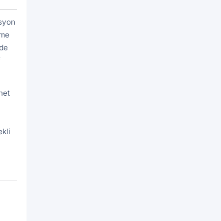
asyon
eme
rde
f
net
kli