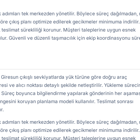
k adımları tek merkezden yönetilir. Böylece süreç dağılmadan, 
re çıkış planı optimize edilerek gecikmeler minimuma indirilir.
 teslimat sürekliliği korunur. Müşteri taleplerine uygun esnek
lur. Güvenli ve düzenli taşımacılık için ekip koordinasyonu süre
iresun çıkışlı sevkiyatlarda yük türüne göre doğru araç
si ve alıcı noktası detaylı şekilde netleştirilir. Yükleme sürec
ır. Süreç boyunca bilgilendirme yapılarak gönderinin her aşamas
engesini koruyan planlama modeli kullanılır. Teslimat sonrası
r.
k adımları tek merkezden yönetilir. Böylece süreç dağılmadan, 
re çıkış planı optimize edilerek gecikmeler minimuma indirilir.
 teslimat sürekliliği korunur. Müşteri taleplerine uygun esnek