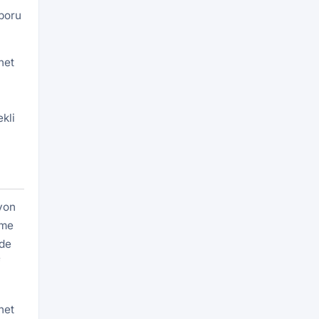
aporu
net
kli
yon
eme
rde
f
net