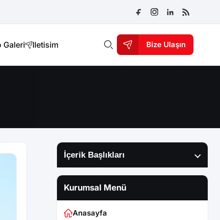
 Galeri
Iletisim
Bize Ulaşın
İçerik Başlıkları
Kurumsal Menü
Anasayfa