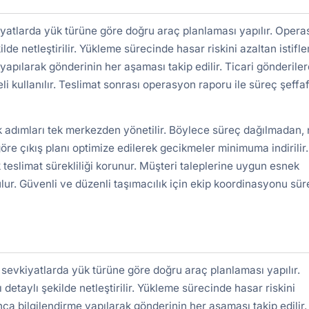
yatlarda yük türüne göre doğru araç planlaması yapılır. Oper
ilde netleştirilir. Yükleme sürecinde hasar riskini azaltan istifl
yapılarak gönderinin her aşaması takip edilir. Ticari gönderile
kullanılır. Teslimat sonrası operasyon raporu ile süreç şeffa
k adımları tek merkezden yönetilir. Böylece süreç dağılmadan, 
re çıkış planı optimize edilerek gecikmeler minimuma indirilir.
 teslimat sürekliliği korunur. Müşteri taleplerine uygun esnek
lur. Güvenli ve düzenli taşımacılık için ekip koordinasyonu süre
sevkiyatlarda yük türüne göre doğru araç planlaması yapılır.
detaylı şekilde netleştirilir. Yükleme sürecinde hasar riskini
nca bilgilendirme yapılarak gönderinin her aşaması takip edilir.