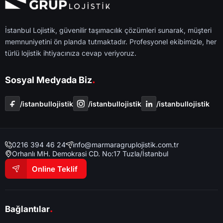
İstanbul Lojistik, güvenilir taşımacılık çözümleri sunarak, müşteri
memnuniyetini ön planda tutmaktadır. Profesyonel ekibimizle, her
türlü lojistik ihtiyacınıza cevap veriyoruz.
.
Sosyal Medyada Biz
/i̇stanbullojistik
/i̇stanbullojistik
/i̇stanbullojistik
0216 394 46 24
info@marmaragruplojistik.com.tr
Orhanlı MH. Demokrasi CD. No:17 Tuzla/İstanbul
Online Teklif
.
Bağlantılar