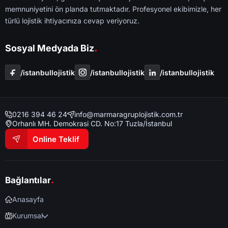
memnuniyetini ön planda tutmaktadır. Profesyonel ekibimizle, her
türlü lojistik ihtiyacınıza cevap veriyoruz.
.
Sosyal Medyada Biz
/i̇stanbullojistik
/i̇stanbullojistik
/i̇stanbullojistik
0216 394 46 24
info@marmaragruplojistik.com.tr
Orhanlı MH. Demokrasi CD. No:17 Tuzla/İstanbul
Online Teklif
.
Bağlantılar
Anasayfa
Kurumsal