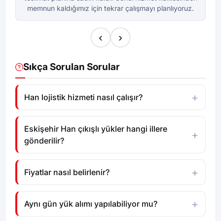
memnun kaldığımız için tekrar çalışmayı planlıyoruz.
m
‹
›
Sıkça Sorulan Sorular
Han lojistik hizmeti nasıl çalışır?
Eskişehir Han çıkışlı yükler hangi illere
gönderilir?
Fiyatlar nasıl belirlenir?
Aynı gün yük alımı yapılabiliyor mu?