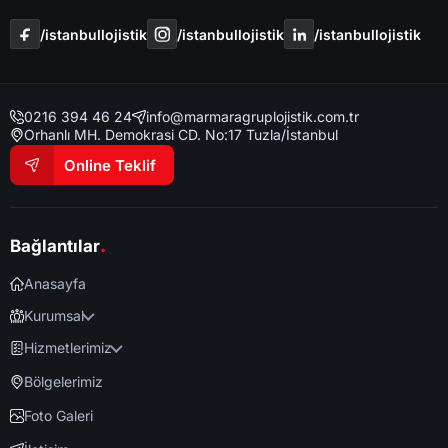
/i̇stanbullojistik
/i̇stanbullojistik
/i̇stanbullojistik
0216 394 46 24
info@marmaragruplojistik.com.tr
Orhanlı MH. Demokrasi CD. No:17 Tuzla/İstanbul
Online Teklif
.
Bağlantılar
Anasayfa
Kurumsal
Hizmetlerimiz
Bölgelerimiz
Foto Galeri