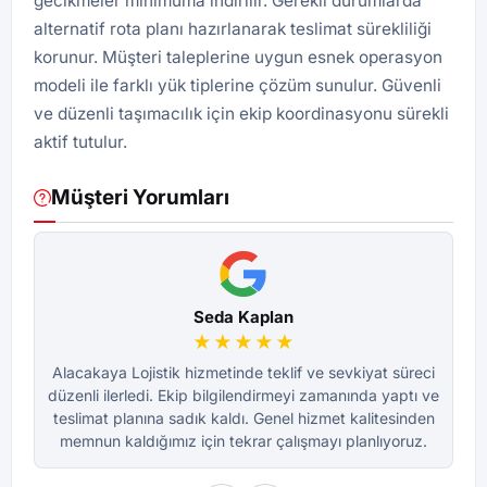
gecikmeler minimuma indirilir. Gerekli durumlarda
alternatif rota planı hazırlanarak teslimat sürekliliği
korunur. Müşteri taleplerine uygun esnek operasyon
modeli ile farklı yük tiplerine çözüm sunulur. Güvenli
ve düzenli taşımacılık için ekip koordinasyonu sürekli
aktif tutulur.
Müşteri Yorumları
Seda Kaplan
★★★★★
Alacakaya Lojistik hizmetinde teklif ve sevkiyat süreci
Al
düzenli ilerledi. Ekip bilgilendirmeyi zamanında yaptı ve
dü
teslimat planına sadık kaldı. Genel hizmet kalitesinden
te
memnun kaldığımız için tekrar çalışmayı planlıyoruz.
m