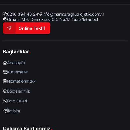
0216 394 46 24
info@marmaragruplojistik.com.tr
Orhanlı MH. Demokrasi CD. No:17 Tuzla/İstanbul
Online Teklif
.
Bağlantılar
Anasayfa
Kurumsal
Hizmetlerimiz
Bölgelerimiz
Foto Galeri
İletişim
.
Çalışma Saatlerimiz