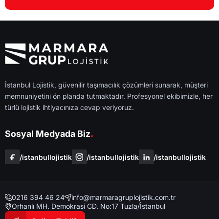
İstanbul Lojistik, güvenilir taşımacılık çözümleri sunarak, müşteri
memnuniyetini ön planda tutmaktadır. Profesyonel ekibimizle, her
türlü lojistik ihtiyacınıza cevap veriyoruz.
.
Sosyal Medyada Biz
/i̇stanbullojistik
/i̇stanbullojistik
/i̇stanbullojistik
0216 394 46 24
info@marmaragruplojistik.com.tr
Orhanlı MH. Demokrasi CD. No:17 Tuzla/İstanbul