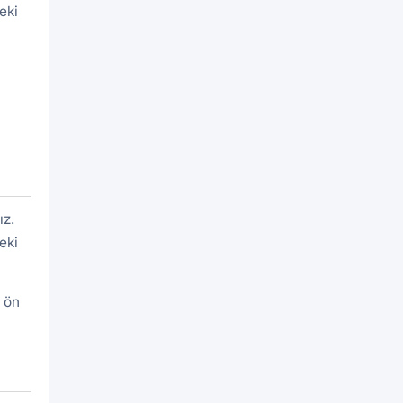
eki
ız.
eki
i ön