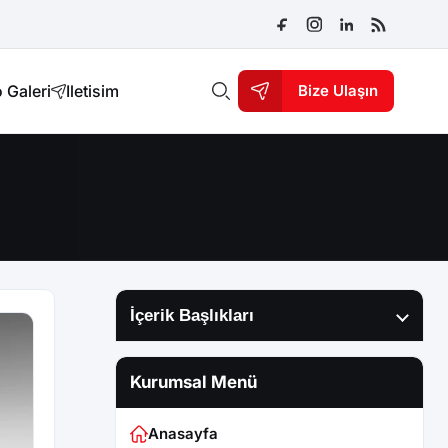
 Galeri
Iletisim
Bize Ulaşın
İçerik Başlıkları
Kurumsal Menü
Anasayfa