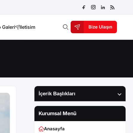
 Galeri
Iletisim
Bize Ulaşın
İçerik Başlıkları
Kurumsal Menü
Anasayfa