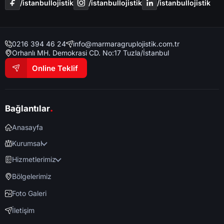
/i̇stanbullojistik
/i̇stanbullojistik
/i̇stanbullojistik
0216 394 46 24
info@marmaragruplojistik.com.tr
Orhanlı MH. Demokrasi CD. No:17 Tuzla/İstanbul
Online Teklif
.
Bağlantılar
Anasayfa
Kurumsal
Hizmetlerimiz
Bölgelerimiz
Foto Galeri
İletişim