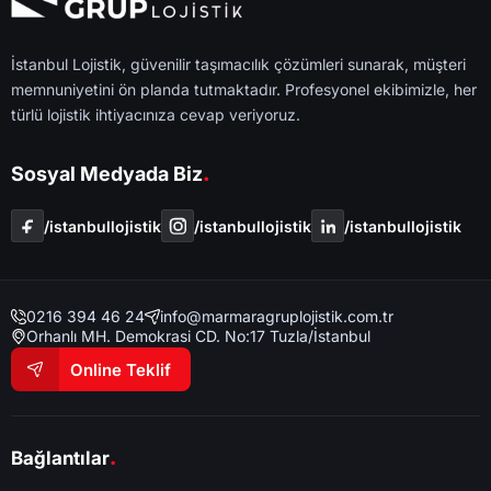
İstanbul Lojistik, güvenilir taşımacılık çözümleri sunarak, müşteri
memnuniyetini ön planda tutmaktadır. Profesyonel ekibimizle, her
türlü lojistik ihtiyacınıza cevap veriyoruz.
.
Sosyal Medyada Biz
/i̇stanbullojistik
/i̇stanbullojistik
/i̇stanbullojistik
0216 394 46 24
info@marmaragruplojistik.com.tr
Orhanlı MH. Demokrasi CD. No:17 Tuzla/İstanbul
Online Teklif
.
Bağlantılar