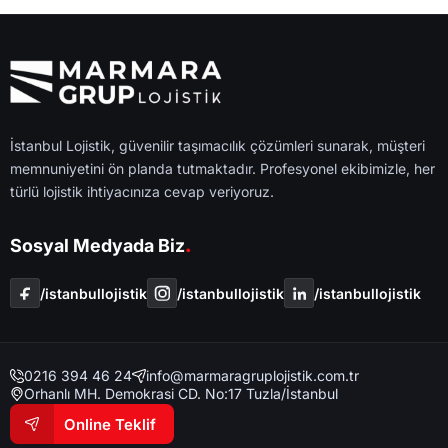
İstanbul Lojistik, güvenilir taşımacılık çözümleri sunarak, müşteri
memnuniyetini ön planda tutmaktadır. Profesyonel ekibimizle, her
türlü lojistik ihtiyacınıza cevap veriyoruz.
.
Sosyal Medyada Biz
/i̇stanbullojistik
/i̇stanbullojistik
/i̇stanbullojistik
0216 394 46 24
info@marmaragruplojistik.com.tr
Orhanlı MH. Demokrasi CD. No:17 Tuzla/İstanbul
Online Teklif