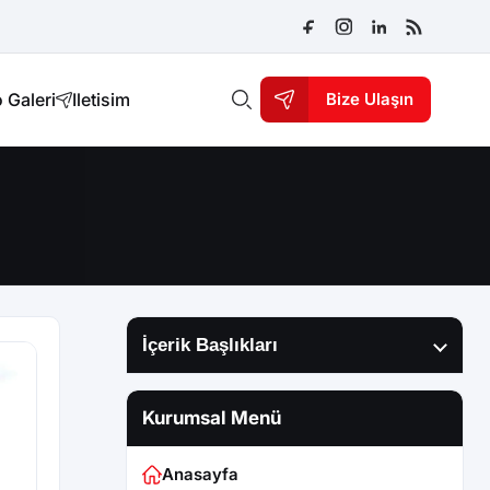
 Galeri
Iletisim
Bize Ulaşın
İçerik Başlıkları
Kurumsal Menü
Anasayfa