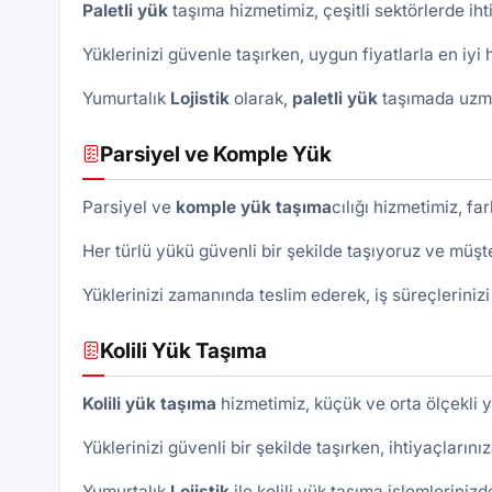
Paletli yük
taşıma hizmetimiz, çeşitli sektörlerde i
Yüklerinizi güvenle taşırken, uygun fiyatlarla en iyi 
Yumurtalık
Lojistik
olarak,
paletli yük
taşımada uzma
Parsiyel ve Komple Yük
Parsiyel ve
komple yük taşıma
cılığı hizmetimiz, fa
Her türlü yükü güvenli bir şekilde taşıyoruz ve müşt
Yüklerinizi zamanında teslim ederek, iş süreçlerinizi
Kolili Yük Taşıma
Kolili yük taşıma
hizmetimiz, küçük ve orta ölçekli yü
Yüklerinizi güvenli bir şekilde taşırken, ihtiyaçları
Yumurtalık
Lojistik
ile kolili yük taşıma işlemleriniz