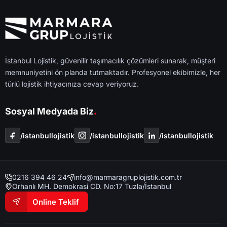
İstanbul Lojistik, güvenilir taşımacılık çözümleri sunarak, müşteri
memnuniyetini ön planda tutmaktadır. Profesyonel ekibimizle, her
türlü lojistik ihtiyacınıza cevap veriyoruz.
.
Sosyal Medyada Biz
/i̇stanbullojistik
/i̇stanbullojistik
/i̇stanbullojistik
0216 394 46 24
info@marmaragruplojistik.com.tr
Orhanlı MH. Demokrasi CD. No:17 Tuzla/İstanbul
Online Teklif