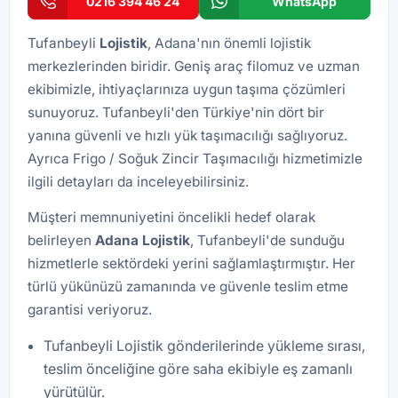
0216 394 46 24
WhatsApp
Tufanbeyli
Lojistik
, Adana'nın önemli lojistik
merkezlerinden biridir. Geniş araç filomuz ve uzman
ekibimizle, ihtiyaçlarınıza uygun taşıma çözümleri
sunuyoruz. Tufanbeyli'den Türkiye'nin dört bir
yanına güvenli ve hızlı yük taşımacılığı sağlıyoruz.
Ayrıca
Frigo / Soğuk Zincir Taşımacılığı
hizmetimizle
ilgili detayları da inceleyebilirsiniz.
Müşteri memnuniyetini öncelikli hedef olarak
belirleyen
Adana
Lojistik
, Tufanbeyli'de sunduğu
hizmetlerle sektördeki yerini sağlamlaştırmıştır. Her
türlü yükünüzü zamanında ve güvenle teslim etme
garantisi veriyoruz.
Tufanbeyli Lojistik gönderilerinde yükleme sırası,
teslim önceliğine göre saha ekibiyle eş zamanlı
yürütülür.