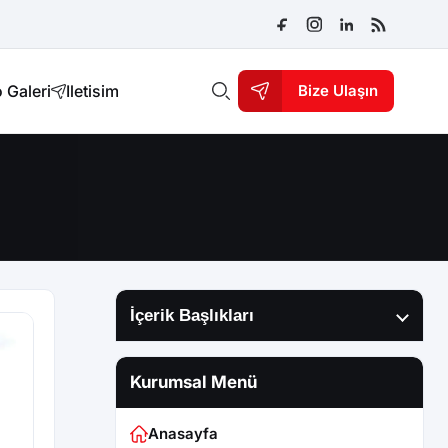
 Galeri
Iletisim
Bize Ulaşın
İçerik Başlıkları
Kurumsal Menü
Anasayfa